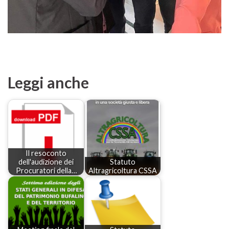
Leggi anche
Il resoconto
dell'audizione dei
Statuto
Procuratori della…
Altragricoltura CSSA