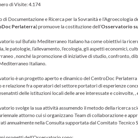
ro di Visite:
4.174
ro di Documentazione e Ricerca per la Sovranità e l’Agroecologia d
oDoc Perlaterra
) promuove la costituzione dell’
Osservatorio su
atorio sul Bufalo Mediterraneo Italiano ha come obiettivi la ricerca
ia, le patologie, l’allevamento, l’ecologia, gli aspetti economici, cul
raneo , nonché la promozione di iniziative di studio, confronto, di
Mediterraneo Italiano.
vatorio è un progetto aperto e dinamico del CentroDoc Perlaterra 
 e relazione fra operatori del settore portatori di esperienze concre
senatnti delle istituzioni locali delle aree interessate e coinvolte, , 
atorio svolge la sua attività assumendo il metodo della ricerca sci
uriennale attorno cui si organizzano Team di collaborazione e appro
ati annualmente nella Consulta supportata dal Comitato Tecnico Sc
imi progetti dell’Osservatorio sono: