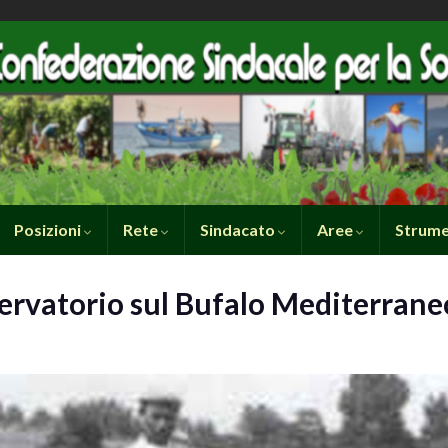
Posizioni
Rete
Sindacato
Aree
Strume
ervatorio sul Bufalo Mediterraneo