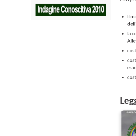
il m
del
la c
Alle
cost
cost
erad
cost
Leg