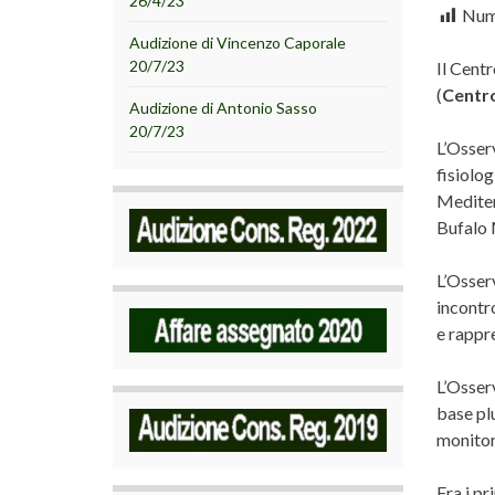
26/4/23
Nume
Audizione di Vincenzo Caporale
20/7/23
Il Cent
(
Centr
Audizione di Antonio Sasso
20/7/23
L’Osserv
fisiolog
Mediter
Bufalo 
L’Osser
incontro
e rappre
L’Osserv
base pl
monitor
Fra i pr