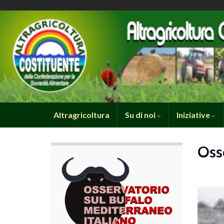
Altragricoltura
Su di noi
Iniziative
Oss