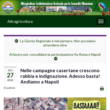
Altragricoltura
Attiv
La Giunta Regionale è nel pantano. Non possiamo
attendere oltre
Al lavoro per consolidare la partecipazione fra Roma e Napoli
Nelle campagne casertane crescono
GIU
27
rabbia e indignazione. Adesso basta!
2022
Andiamo a Napoli
Di
admin