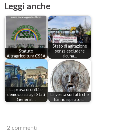
Leggi anche
Stato di agitazione
Statuto
senza escludere
Altragricoltura CSSA
alcuna…
La prova di unità e
democrazia agli Stati
La verità sui fatti che
Generali…
hanno ispirato i…
2 commenti