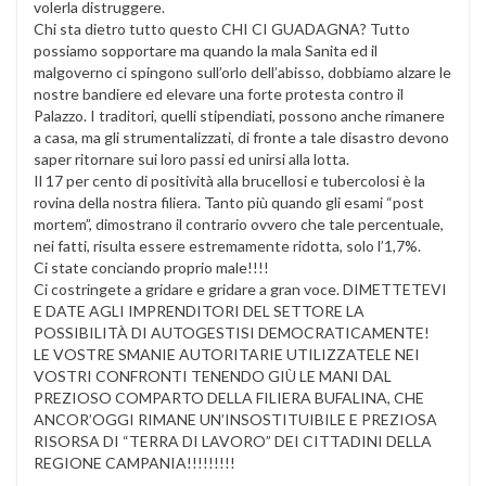
volerla distruggere.
Chi sta dietro tutto questo CHI CI GUADAGNA? Tutto
possiamo sopportare ma quando la mala Sanita ed il
malgoverno ci spingono sull’orlo dell’abisso, dobbiamo alzare le
nostre bandiere ed elevare una forte protesta contro il
Palazzo. I traditori, quelli stipendiati, possono anche rimanere
a casa, ma gli strumentalizzati, di fronte a tale disastro devono
saper ritornare sui loro passi ed unirsi alla lotta.
Il 17 per cento di positività alla brucellosi e tubercolosi è la
rovina della nostra filiera. Tanto più quando gli esami “post
mortem”, dimostrano il contrario ovvero che tale percentuale,
nei fatti, risulta essere estremamente ridotta, solo l’1,7%.
Ci state conciando proprio male!!!!
Ci costringete a gridare e gridare a gran voce. DIMETTETEVI
E DATE AGLI IMPRENDITORI DEL SETTORE LA
POSSIBILITÀ DI AUTOGESTISI DEMOCRATICAMENTE!
LE VOSTRE SMANIE AUTORITARIE UTILIZZATELE NEI
VOSTRI CONFRONTI TENENDO GIÙ LE MANI DAL
PREZIOSO COMPARTO DELLA FILIERA BUFALINA, CHE
ANCOR’OGGI RIMANE UN’INSOSTITUIBILE E PREZIOSA
RISORSA DI “TERRA DI LAVORO” DEI CITTADINI DELLA
REGIONE CAMPANIA!!!!!!!!!