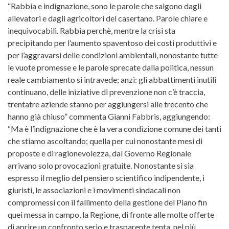
“Rabbia e indignazione, sono le parole che salgono dagli
allevatori e dagli agricoltori del casertano. Parole chiare e
inequivocabili. Rabbia perchè, mentre la crisi sta
precipitando per l’aumento spaventoso dei costi produttivi e
per l’aggravarsi delle condizioni ambientali, nonostante tutte
le vuote promesse e le parole sprecate dalla politica, nessun
reale cambiamento si intravede; anzi: gli abbattimenti inutili
continuano, delle iniziative di prevenzione non c’è traccia,
trentatre aziende stanno per aggiungersi alle trecento che
hanno già chiuso” commenta Gianni Fabbris, aggiungendo:
“Ma è l’indignazione che è la vera condizione comune dei tanti
che stiamo ascoltando; quella per cui nonostante mesi di
proposte e di ragionevolezza, dal Governo Regionale
arrivano solo provocazioni gratuite. Nonostante si sia
espresso il meglio del pensiero scientifico indipendente, i
giuristi, le associazioni e i movimenti sindacali non
compromessi con il fallimento della gestione del Piano fin
quei messa in campo, la Regione, di fronte alle molte offerte
di aprire un confronto serio e trasparente tenta, nel più