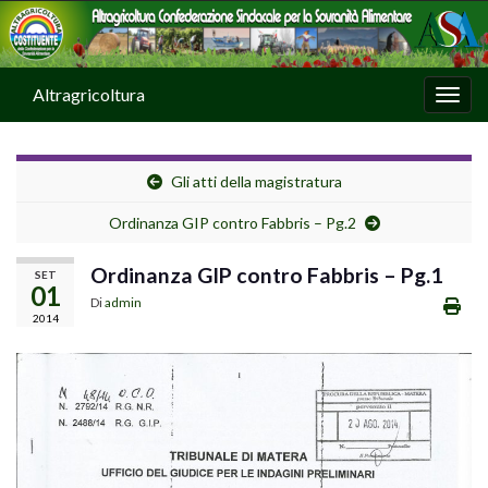
Altragricoltura
Attiv
Gli atti della magistratura
Ordinanza GIP contro Fabbris – Pg.2
Ordinanza GIP contro Fabbris – Pg.1
SET
01
Di
admin
2014