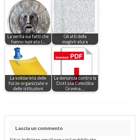
La verità sui fatti che
Gli atti della
hanno ispirato i…
magistratura
La solidarietà delle
La denuncia contro la
forze organizzate e
Dott.ssa Celestina
delle istituzioni
Gravina.…
Lascia un commento
Il tuo indirizzo email non sarà pubblicato.