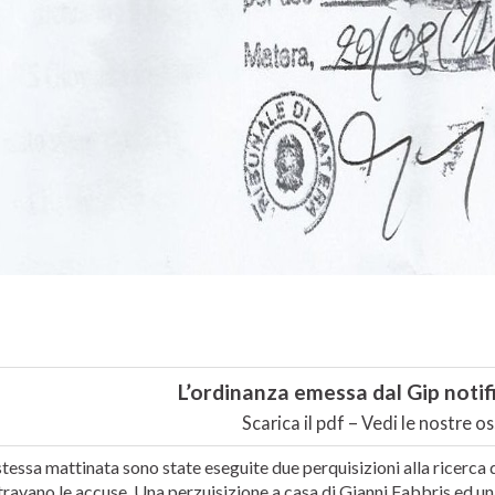
L’ordinanza emessa dal Gip notif
Scarica il pdf – Vedi le nostre o
stessa mattinata sono state eseguite due perquisizioni alla ricerca
ravano le accuse. Una perzuisizione a casa di Gianni Fabbris ed una