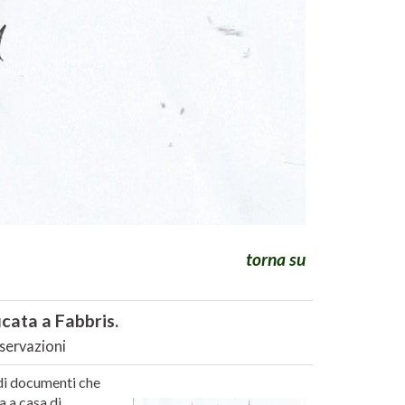
torna su
icata a Fabbris.
sservazioni
 di documenti che
 a casa di