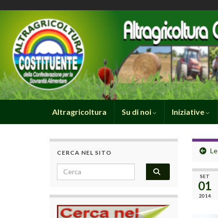
Altragricoltura
Su di noi
Iniziative
Le
CERCA NEL SITO
Search for:
SET
01
2014