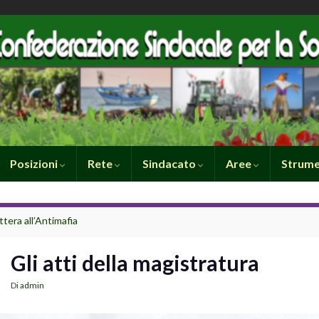
Posizioni
Rete
Sindacato
Aree
Strume
ttera all’Antimafia
Gli atti della magistratura
Di
admin