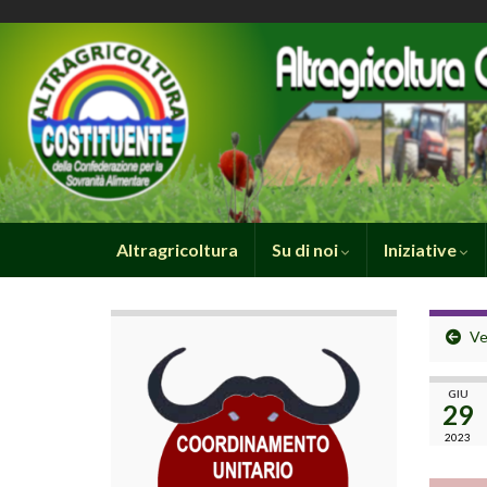
Altragricoltura
Su di noi
Iniziative
Ve
GIU
29
2023