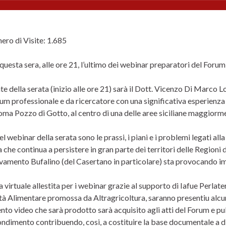
ro di Visite:
1.685
 questa sera, alle ore 21, l’ultimo dei webinar preparatori del Forum
te della serata (inizio alle ore 21) sarà il Dott. Vicenzo Di Marco Lo 
um professionale e da ricercatore con una significativa esperienza 
oma Pozzo di Gotto, al centro di una delle aree siciliane maggiorm
l webinar della serata sono le prassi, i piani e i problemi legati al
 che continua a persistere in gran parte dei territori delle Regioni d
levamento Bufalino (del Casertano in particolare) sta provocando im
a virtuale allestita per i webinar grazie al supporto di Iafue Perlate
à Alimentare promossa da Altragricoltura, saranno presentiu alcuni 
to video che sarà prodotto sarà acquisito agli atti del Forum e pub
ndimento contribuendo, cosi, a costituire la base documentale a d