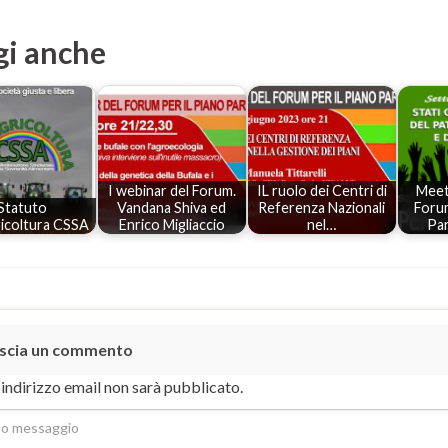
gi anche
I webinar del Forum.
IL ruolo dei Centri di
Meeti
Statuto
Vandana Shiva ed
Referenza Nazionali
Forum
ricoltura CSSA
Enrico Migliaccio
nel…
Par
scia un commento
o indirizzo email non sarà pubblicato.