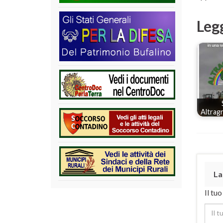
Leg
Altrag
La
Il tu