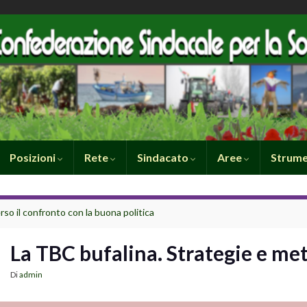
Posizioni
Rete
Sindacato
Aree
Strume
rso il confronto con la buona politica
La TBC bufalina. Strategie e me
Di
admin