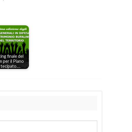
ng finale del
 per il Piano
tecipato.…