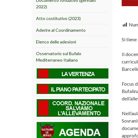
Documento fondativo (gennaio
2022)
Atto costitutivo (2023)
Nume
Aderire al Coordinamento
Si tiene
Elenco delle adesioni
Osservatorio sul Bufalo
Il docen
Mediterraneo Italiano
curricul
Barcell
Focus de
Bufalina
dell’al
Nell’aul
Sovranit
documen
approfo