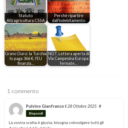
Statuto
Perchè ripartire
Altragricoltura CSSA
dall'indebitamento
Grano Duro: la Turchia
NGT. Lettera aperta di
lo paga 366 €, l'EU
Via Campesina Europa:
finanzia…
fermate…
1 commento
Pulvino Gianfranco
il
28 Ottobre 2025
#
Rispondi
La vostra scelta è giusta; bisogna coinvolgere tutti gli