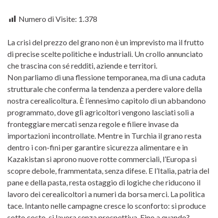
Numero di Visite:
1.378
La crisi del prezzo del grano non è un imprevisto ma il frutto
di precise scelte politiche e industriali. Un crollo annunciato
che trascina con sé redditi, aziende e territori.
Non parliamo di una flessione temporanea, ma di una caduta
strutturale che conferma la tendenza a perdere valore della
nostra cerealicoltura. È l’ennesimo capitolo di un abbandono
programmato, dove gli agricoltori vengono lasciati soli a
fronteggiare mercati senza regole e filiere invase da
importazioni incontrollate. Mentre in Turchia il grano resta
dentro i con-fini per garantire sicurezza alimentare e in
Kazakistan si aprono nuove rotte commerciali, l’Europa si
scopre debole, frammentata, senza difese. E l’Italia, patria del
pane e della pasta, resta ostaggio di logiche che riducono il
lavoro dei cerealicoltori a numeri da borsa merci. La politica
tace. Intanto nelle campagne cresce lo sconforto: si produce
sotto costo, si lavora senza prospettiva. Fino a quando?