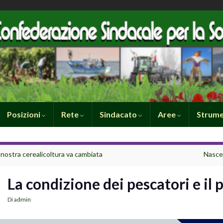
Posizioni
Rete
Sindacato
Aree
Strume
 nostra cerealicoltura va cambiata
Nasce 
La condizione dei pescatori e il
Di
admin