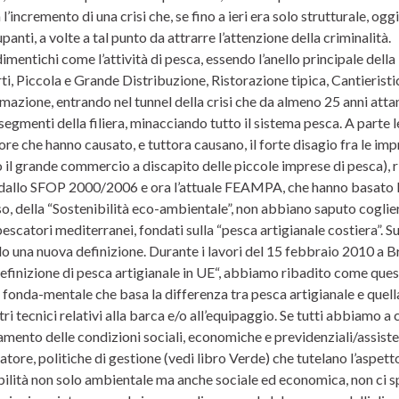
 l’incremento di una crisi che, se fino a ieri era solo strutturale, og
anti, a volte a tal punto da attrarre l’attenzione della criminalità.
imentichi come l’attività di pesca, essendo l’anello principale del
i, Piccola e Grande Distribuzione, Ristorazione tipica, Cantieristica
azione, entrando nel tunnel della crisi che da almeno 25 anni attan
i segmenti della filiera, minacciando tutto il sistema pesca. A parte 
ore che hanno causato, e tuttora causano, il forte disagio fra le imp
 il grande commercio a discapito delle piccole imprese di pesca), r
 dallo SFOP 2000/2006 e ora l’attuale FEAMPA, che hanno basato la 
o, della “Sostenibilità eco-ambientale”, non abbiano saputo cogliere g
pescatori mediterranei, fondati sulla “pesca artigianale costiera”.
o una nuova definizione. Durante i lavori del 15 febbraio 2010 a Br
efinizione di pesca artigianale in UE“, abbiamo ribadito come ques
fonda-mentale che basa la differenza tra pesca artigianale e quella i
i tecnici relativi alla barca e/o all’equipaggio. Se tutti abbiamo a 
mento delle condizioni sociali, economiche e previdenziali/assistenz
ore, politiche di gestione (vedi libro Verde) che tutelano l’aspetto 
bilità non solo ambientale ma anche sociale ed economica, non ci 