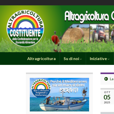
Altragricoltura
Su di noi
Iniziative
La
OTT
05
2025