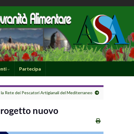
nti
Partecipa
la Rete dei Pescatori Artigianali del Mediterraneo
 progetto nuovo