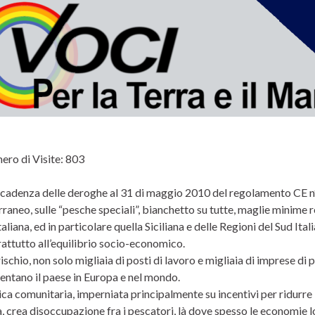
ro di Visite:
803
scadenza delle deroghe al 31 di maggio 2010 del regolamento CE 
aneo, sulle “pesche speciali”, bianchetto su tutte, maglie minime re
aliana, ed in particolare quella Siciliana e delle Regioni del Sud Ital
attutto all’equilibrio socio-economico.
ischio, non solo migliaia di posti di lavoro e migliaia di imprese di 
entano il paese in Europa e nel mondo.
ica comunitaria, imperniata principalmente su incentivi per ridurre l
tà, crea disoccupazione fra i pescatori, là dove spesso le economie l