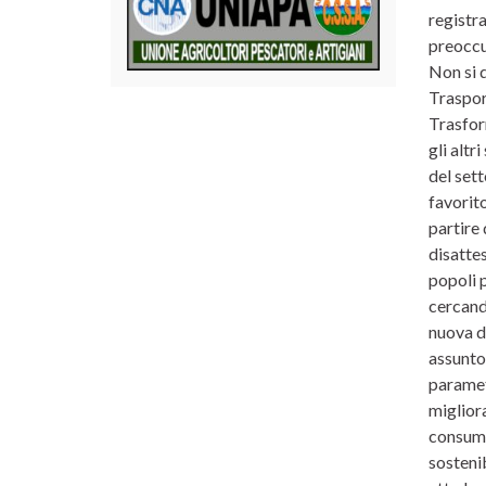
registra
preoccup
Non si d
Trasport
Trasform
gli altr
del sett
favorito
partire
disattes
popoli 
cercand
nuova d
assunto 
parametr
migliora
consumat
sosteni