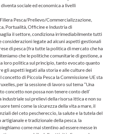
gi diventa sociale ed economica a livelli
la Filiera Pesca/Prelievo/Commercializzazione,
, Portualità, Officine e Industria di
aglia il settore, condiziona irrimediabilmente tutti
le considerazioni legate ad alcuni aspetti gestionali
rese di pesca (fra tutte la politica di mercato che ha
iteniamo che le politiche comunitarie di gestione, a
loro politica sul principio, tanto evocato quanto
li aspetti legati alla storia e alle culture dei
 Sul concetto di Piccola Pesca la Commissione UE sta
uxelles, per la sessione di lavoro sul tema “Una
to concetto non possa non tenere conto dell’
ndustriale sui prelievi della risorsa ittica e non su
cuore temi come la sicurezza della vita a mare, il
iali del ceto peschereccio, la salute e la tutela del
artigianale e tradizionale della pesca. la
spieghiamo come mai stentino ad essere messe in