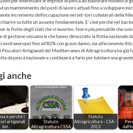
azioni per interessare le imprese di pesca ad elaborare modelli di g
d un mantenimento dei posti di lavoro attuali fino a sviluppare inizi
nte incremento dell’occupazione nei set-tori collaterali della filie
chiarire su tutte un assunto fondamentale. E’ cioè perché nel baci
per le flotte degli stati che vi lavorino. Non è più pensabile che 
he di gestione vessatorie che hanno dimezzato la flotta nazionale d
i exstraeuropei fino all’82% con grave danno, sia all’economia ittica
 Pescatori Artigianali del Mediterraneo di Altragricoltura ha già fa
otta da pesca nazionale e continuerà a farlo per tutelare una grande
gi anche
sa e perché i
Statuto
ori artigianali
Statuto
Altragricoltura - CSA -
Perc
del…
Altragricoltura CSSA
2013
dall'