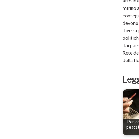
atto le 
mirino a
consegue
devono 
diversi 
politic
dai paes
Rete dei
della fl
Leg
Per co
pescat