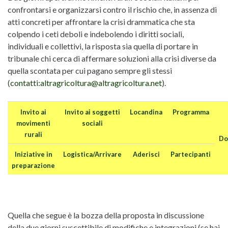
confrontarsi e organizzarsi contro il rischio che, in assenza di
atti concreti per affrontare la crisi drammatica che sta
colpendo i ceti deboli e indebolendo i diritti sociali,
individuali e collettivi, la risposta sia quella di portare in
tribunale chi cerca di affermare soluzioni alla crisi diverse da
quella scontata per cui pagano sempre gli stessi
(
contatti:altragricoltura@altragricoltura.net
).
Invito ai
Invito ai soggetti
Locandina
Programma
movimenti
sociali
rurali
Do
Iniziative in
Logistica/Arrivare
Aderisci
Partecipanti
preparazione
Quella che segue è la bozza della proposta in discussione
della due giorni suscettibile di modifiche e integrazioni (se hai