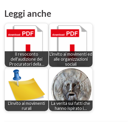
Leggi anche
Il resoconto
L'invito ai movimenti ed
dell'audizione dei
alle organizzazioni
Procuratori della…
sociali
L'invito ai movimenti
La verità sui fatti che
rurali
hanno ispirato i…