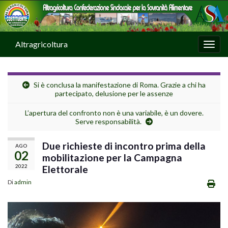
Altragricoltura
Attiv
Si è conclusa la manifestazione di Roma. Grazie a chi ha
partecipato, delusione per le assenze
L’apertura del confronto non è una variabile, è un dovere.
Serve responsabilità.
Due richieste di incontro prima della
AGO
02
mobilitazione per la Campagna
2022
Elettorale
Di
admin