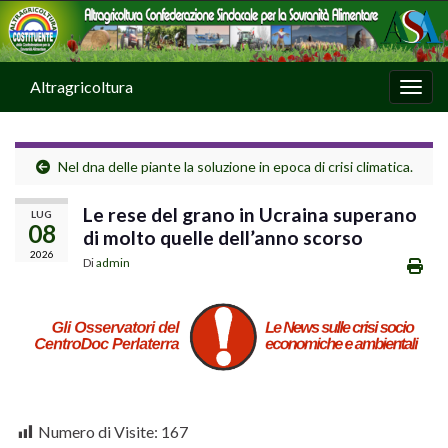
Altragricoltura
Attiv
Nel dna delle piante la soluzione in epoca di crisi climatica.
Le rese del grano in Ucraina superano
LUG
08
di molto quelle dell’anno scorso
2026
Di
admin
Numero di Visite:
167