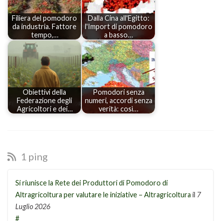
Filiera del pomodoro
Dalla Cina all'Egitto:
da industria. Fattore
l'Import di pomodoro
tempo,…
a basso…
Obiettivi della
Pomodori senza
Federazione degli
numeri, accordi senza
Agricoltori e dei…
verità: così…
1 ping
Si riunisce la Rete dei Produttori di Pomodoro di
Altragricoltura per valutare le iniziative – Altragricoltura
il
7
Luglio 2026
#