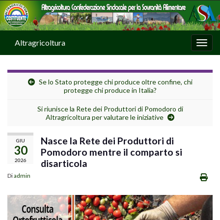
Altragricoltura
Attiv
Se lo Stato protegge chi produce oltre confine, chi
protegge chi produce in Italia?
Si riunisce la Rete dei Produttori di Pomodoro di
Altragricoltura per valutare le iniziative
Nasce la Rete dei Produttori di
GIU
30
Pomodoro mentre il comparto si
2026
disarticola
Di
admin