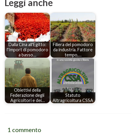
Leggi anche
Dalla Cina all'Egitto:
Filiera del pomodoro
l'Import di pomodoro
da industria. Fattore
a basso…
tempo,…
Obiettivi della
Federazione degli
Statuto
Agricoltori e dei…
Altragricoltura CSSA
1 commento