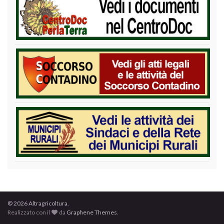
© 2026 Altragricoltura.
Realizzato con il
da
Graphene Themes
.