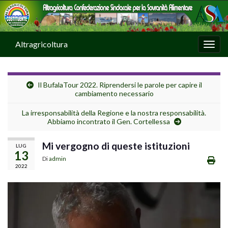
Altragricoltura
Attiv
Il BufalaTour 2022. Riprendersi le parole per capire il
cambiamento necessario
La irresponsabilità della Regione e la nostra responsabilità.
Abbiamo incontrato il Gen. Cortellessa
Mi vergogno di queste istituzioni
LUG
13
Di
admin
2022