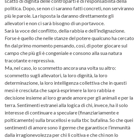
scatto di dignità delle controparti e di responsabilità della
politica. Dopo, se non ci saranno fatti concreti, non serviranno
più le parole. La risposta la daranno direttamente gli
allevatori e non ci sarà bisogno di un portavoce.
Sarà la voce del conflitto, della rabbia e dell’indignazione.
Forse è quello che nelle stanze del potere qualcuno ha cercato
fin dal primo momento pensando, cosi, di poter giocare sul
campo che più gli è congeniale e consono alla sua natura
tracotante e repressiva.
Ma, nel caso, io scommetto ancora una volta su altro:
scommetto sugli allevatori, la loro dignità, la loro
determinazione, la loro intelligenza collettiva che in questi
mesi è cresciuta che saprà esprimere la loro rabbia e
decisione insieme al loro grande amore per gli animali e per la
terra. Sentimenti estranei alla logica dì chi, invece, ha il solo
interesse di continuare a speculare (finanziariamente e
polticamente) sulla brucellosi e sulla tbc bufalina. So che quei
sentimenti di amore sono il germe che garantisce l’immunità
dalla irragionevolezza per chi li coltiva e che chi non lo