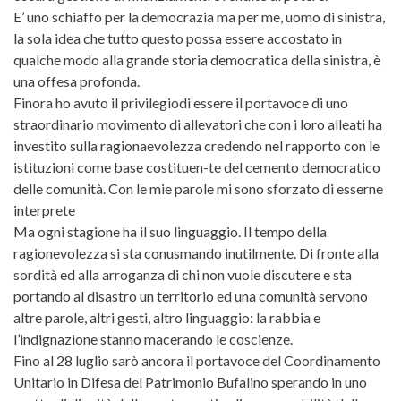
E’ uno schiaffo per la democrazia ma per me, uomo di sinistra,
la sola idea che tutto questo possa essere accostato in
qualche modo alla grande storia democratica della sinistra, è
una offesa profonda.
Finora ho avuto il privilegiodi essere il portavoce di uno
straordinario movimento di allevatori che con i loro alleati ha
investito sulla ragionaevolezza credendo nel rapporto con le
istituzioni come base costituen-te del cemento democratico
delle comunità. Con le mie parole mi sono sforzato di esserne
interprete
Ma ogni stagione ha il suo linguaggio. Il tempo della
ragionevolezza si sta conusmando inutilmente. Di fronte alla
sordità ed alla arroganza di chi non vuole discutere e sta
portando al disastro un territorio ed una comunità servono
altre parole, altri gesti, altro linguaggio: la rabbia e
l’indignazione stanno macerando le coscienze.
Fino al 28 luglio sarò ancora il portavoce del Coordinamento
Unitario in Difesa del Patrimonio Bufalino sperando in uno