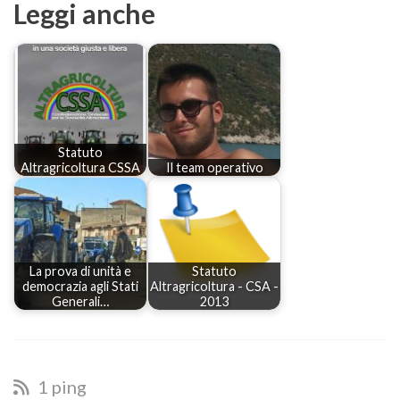
Leggi anche
Statuto
Altragricoltura CSSA
Il team operativo
La prova di unità e
Statuto
democrazia agli Stati
Altragricoltura - CSA -
Generali…
2013
1 ping