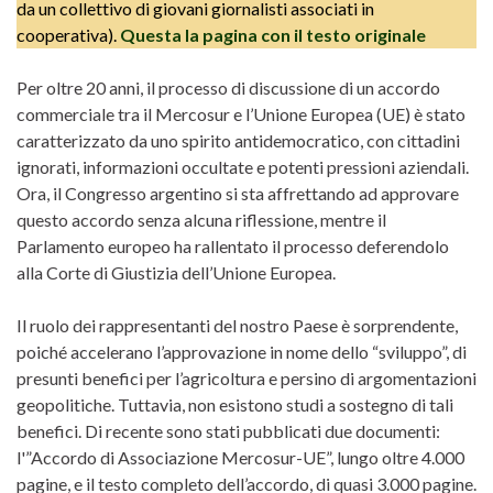
da un collettivo di giovani giornalisti associati in
cooperativa).
Questa la pagina con il testo originale
Per oltre 20 anni, il processo di discussione di un accordo
commerciale tra il Mercosur e l’Unione Europea (UE) è stato
caratterizzato da uno spirito antidemocratico, con cittadini
ignorati, informazioni occultate e potenti pressioni aziendali.
Ora, il Congresso argentino si sta affrettando ad approvare
questo accordo senza alcuna riflessione, mentre il
Parlamento europeo ha rallentato il processo deferendolo
alla Corte di Giustizia dell’Unione Europea.
Il ruolo dei rappresentanti del nostro Paese è sorprendente,
poiché accelerano l’approvazione in nome dello “sviluppo”, di
presunti benefici per l’agricoltura e persino di argomentazioni
geopolitiche. Tuttavia, non esistono studi a sostegno di tali
benefici. Di recente sono stati pubblicati due documenti:
l'”Accordo di Associazione Mercosur-UE”, lungo oltre 4.000
pagine, e il testo completo dell’accordo, di quasi 3.000 pagine.