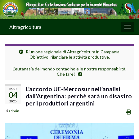
Altragricoltura
Attiv
Riunione regionale di Altragricoltura in Campania.
Obiettivo: rilanciare le attività produttive.
L’eutanasia del mondo contadino e le nostre responsabilità.
Che fare?
L’accordo UE-Mercosur nell’analisi
MAR
04
dall’Argentina: perchè sarà un disastro
2026
per i produttori argentini
Di
admin