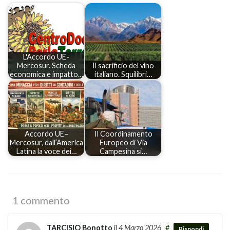
L'Accordo UE-
Mercosur. Scheda
Il sacrificio del vino
economica e impatto…
italiano. Squilibri…
Accordo UE–
Il Coordinamento
Mercosur, dall’America
Europeo di Via
Latina la voce dei…
Campesina si…
1 commento
TARCISIO Bonotto
il
4 Marzo 2026
#
Rispondi