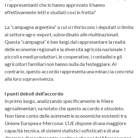
I rappresentanti che lo hanno approvato li hanno
effettivamente letti e studiati così in fretta?
La “campagna argentina” a cui si riferiscono i deputati si limita
al settore agro-export, subordinato alle multinazionali.
Questa “campagna” è ben lungi dal rappresentare la realtà
delle economie regionali e la diversità agricola nazionale. I
piccoli e medi produttori, le cooperative, i contadini e gli
agricoltori familiari non hanno nulla da festeggiare. Al
contrario, questo accordo rappresenta una minaccia concreta
alla loro sopravvivenza.
I punti deboli dell’accordo
In primo luogo, analizzando specificamente le filiere
agroalimentari, va notato che questo accordo è obsoleto.
Non tiene conto delle asimmetrie economiche esistenti tra
Unione Europea e Mercosur. L’UE dispone di una maggiore
capacità tecnica, di sistemi statistici sofisticati e di una
dinamica di monitoraggio continuo che noi del Mercosur non