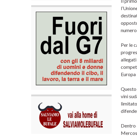
Il prim
l’Union
destinat
opposto
numerosi
Per le c
progress
allegati
competiz
Europa 
Questo s
vini sud
limitato
difender
Dentro 
Mercosu