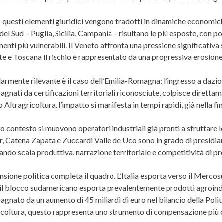
questi elementi giuridici vengono tradotti in dinamiche economiche,
del Sud – Puglia, Sicilia, Campania – risultano le più esposte, con po
enti più vulnerabili. Il Veneto affronta una pressione significativa
e e Toscana il rischio è rappresentato da una progressiva erosione
armente rilevante è il caso dell’Emilia-Romagna: l’ingresso a dazio z
nati da certificazioni territoriali riconosciute, colpisce direttame
Altragricoltura, l’impatto si manifesta in tempi rapidi, già nella fi
to contesto si muovono operatori industriali già pronti a sfruttare
r, Catena Zapata e Zuccardi Valle de Uco sono in grado di presidia
ndo scala produttiva, narrazione territoriale e competitività di pr
sione politica completa il quadro. L’Italia esporta verso il Mercos
il blocco sudamericano esporta prevalentemente prodotti agroindustr
gnato da un aumento di 45 miliardi di euro nel bilancio della Poli
icoltura, questo rappresenta uno strumento di compensazione più ch