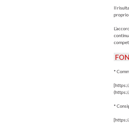
Il risul
proprio
L’accor
continua
competi
FON
* Comm
[https:
(https:
* Consi
[https: