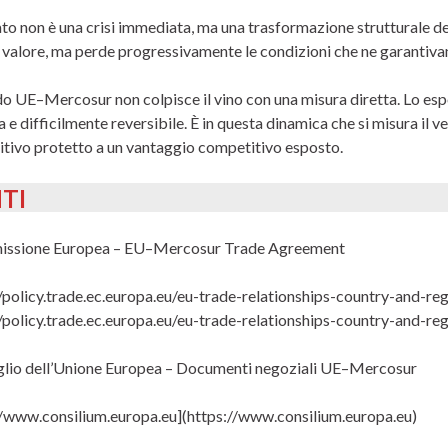
tato non è una crisi immediata, ma una trasformazione strutturale de
 valore, ma perde progressivamente le condizioni che ne garantivan
do UE–Mercosur non colpisce il vino con una misura diretta. Lo esp
 e difficilmente reversibile. È in questa dinamica che si misura il v
tivo protetto a un vantaggio competitivo esposto.
TI
issione Europea – EU–Mercosur Trade Agreement
//policy.trade.ec.europa.eu/eu-trade-relationships-country-and-r
//policy.trade.ec.europa.eu/eu-trade-relationships-country-and-r
glio dell’Unione Europea – Documenti negoziali UE–Mercosur
//www.consilium.europa.eu](https://www.consilium.europa.eu)