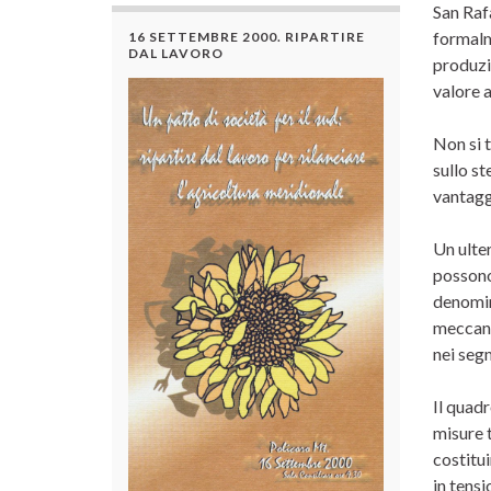
San Raf
formalm
16 SETTEMBRE 2000. RIPARTIRE
DAL LAVORO
produzio
valore 
Non si t
sullo st
vantaggi
Un ulter
possono 
denomin
meccani
nei seg
Il quad
misure t
costitu
in tensi