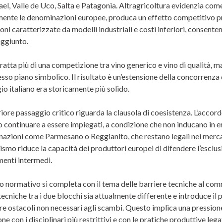
ael, Valle de Uco, Salta e Patagonia. Altragricoltura evidenzia co
ente le denominazioni europee, produca un effetto competitivo prof
ni caratterizzate da modelli industriali e costi inferiori, consent
aggiunto.
ratta più di una competizione tra vino generico e vino di qualità, m
esso piano simbolico. Il risultato è un’estensione della concorrenza 
o italiano era storicamente più solido.
iore passaggio critico riguarda la clausola di coesistenza. L’accord
continuare a essere impiegati, a condizione che non inducano in erro
azioni come Parmesano o Reggianito, che restano legali nei merca
smo riduce la capacità dei produttori europei di difendere l’esclus
menti intermedi.
ro normativo si completa con il tema delle barriere tecniche al com
ecniche tra i due blocchi sia attualmente differente e introduce il
ire ostacoli non necessari agli scambi. Questo implica una pression
one con i disciplinari più restrittivi e con le pratiche produttive lega