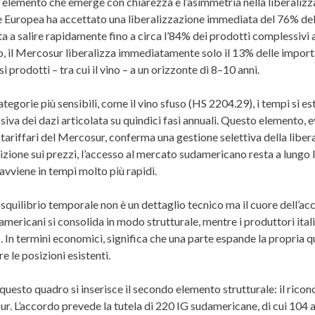
o elemento che emerge con chiarezza è l’asimmetria nella liberaliz
e Europea ha accettato una liberalizzazione immediata del 76% del
a a salire rapidamente fino a circa l’84% dei prodotti complessivi a
, il Mercosur liberalizza immediatamente solo il 13% delle importa
 prodotti – tra cui il vino – a un orizzonte di 8–10 anni.
ategorie più sensibili, come il vino sfuso (HS 2204.29), i tempi si e
iva dei dazi articolata su quindici fasi annuali. Questo elemento, ev
 tariffari del Mercosur, conferma una gestione selettiva della liber
ione sui prezzi, l’accesso al mercato sudamericano resta a lungo li
avviene in tempi molto più rapidi.
quilibrio temporale non è un dettaglio tecnico ma il cuore dell’acc
americani si consolida in modo strutturale, mentre i produttori ital
. In termini economici, significa che una parte espande la propria q
e le posizioni esistenti.
questo quadro si inserisce il secondo elemento strutturale: il rico
r. L’accordo prevede la tutela di 220 IG sudamericane, di cui 104 