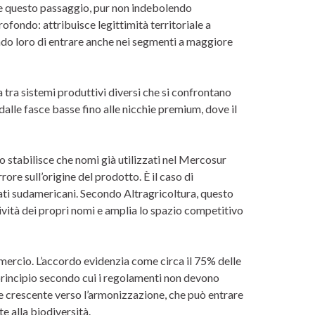
me questo passaggio, pur non indebolendo
ondo: attribuisce legittimità territoriale a
endo loro di entrare anche nei segmenti a maggiore
a tra sistemi produttivi diversi che si confrontano
dalle fasce basse fino alle nicchie premium, dove il
o stabilisce che nomi già utilizzati nel Mercosur
re sull’origine del prodotto. È il caso di
ti sudamericani. Secondo Altragricoltura, questo
ività dei propri nomi e amplia lo spazio competitivo
mercio. L’accordo evidenzia come circa il 75% delle
 principio secondo cui i regolamenti non devono
e crescente verso l’armonizzazione, che può entrare
te alla biodiversità.