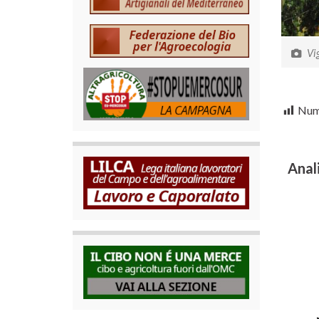
Vig
Nume
Anal