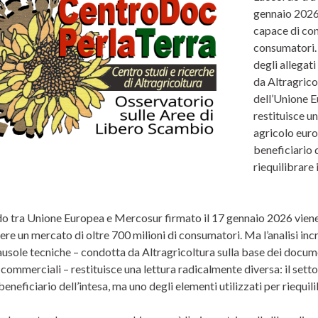
gennaio 2026
capace di con
consumatori. M
degli allegati
da Altragrico
dell’Unione E
restituisce un
agricolo europ
beneficiario d
riequilibrare 
do tra Unione Europea e Mercosur firmato il 17 gennaio 2026 viene
re un mercato di oltre 700 milioni di consumatori. Ma l’analisi incroc
lausole tecniche – condotta da Altragricoltura sulla base dei docum
 commerciali – restituisce una lettura radicalmente diversa: il settor
 beneficiario dell’intesa, ma uno degli elementi utilizzati per riequili