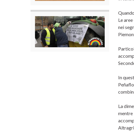
Quando 
Le aree 
nei segm
Piemont
Particol
accompag
Secondo 
In ques
Peñaflo
combina
La dimen
mentre 
accompa
Altragr