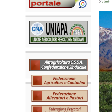
Di
admin