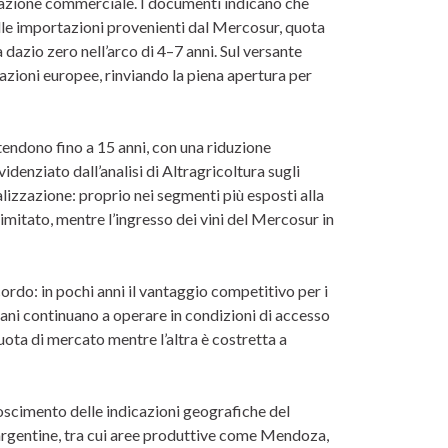
zazione commerciale. I documenti indicano che
le importazioni provenienti dal Mercosur, quota
 dazio zero nell’arco di 4–7 anni. Sul versante
zioni europee, rinviando la piena apertura per
stendono fino a 15 anni, con una riduzione
idenziato dall’analisi di Altragricoltura sugli
alizzazione: proprio nei segmenti più esposti alla
mitato, mentre l’ingresso dei vini del Mercosur in
ordo: in pochi anni il vantaggio competitivo per i
iani continuano a operare in condizioni di accesso
uota di mercato mentre l’altra è costretta a
noscimento delle indicazioni geografiche del
argentine, tra cui aree produttive come Mendoza,