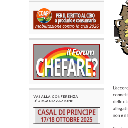
L’accor
connette
VAI ALLA CONFERENZA
D’ORGANIZZAZIONE
delle c
allegati
non è il