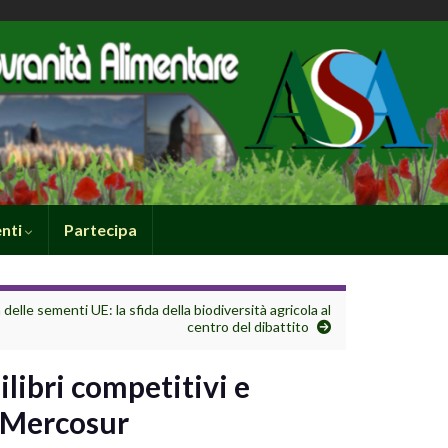
nti
Partecipa
delle sementi UE: la sfida della biodiversità agricola al
centro del dibattito
uilibri competitivi e
-Mercosur