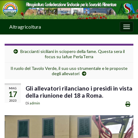
Altragricoltura
Attiv
Braccianti siciliani in sciopero della fame. Questa sera il
focus su Iafue PerlaTerra
Il ruolo del Tavolo Verde, il suo uso strumentale e le proposte
degli allevatori
Gli allevatori rilanciano i presìdi in vista
MAG
17
della riunione del 18 a Roma.
2023
Di
admin