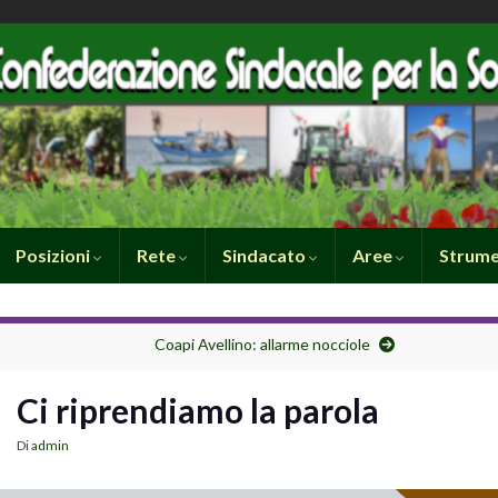
Posizioni
Rete
Sindacato
Aree
Strume
Coapi Avellino: allarme nocciole
Ci riprendiamo la parola
Di
admin