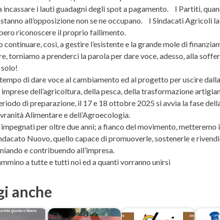
a incassare i lauti guadagni degli spot a pagamento. I Partiti, qua
stanno all’opposizione non se ne occupano. I Sindacati Agricoli la
ero riconoscere il proprio fallimento.
 continuare, cosi, a gestire l’esistente e la grande mole di finan
re, torniamo a prenderci la parola per dare voce, adesso, alla soffe
solo!
 tempo di dare voce al cambiamento ed al progetto per uscire dalla c
imprese dell’agricoltura, della pesca, della trasformazione artigian
riodo di preparazione, il 17 e 18 ottobre 2025 si avvia la fase del
ovranità Alimentare e dell’Agroecologia.
impegnati per oltre due anni; a fianco del movimento, metteremo i
Sindacato Nuovo, quello capace di promuoverle, sostenerle e rivend
niando e contribuendo all’impresa.
mino a tutte e tutti noi ed a quanti vorranno unirsi
gi anche