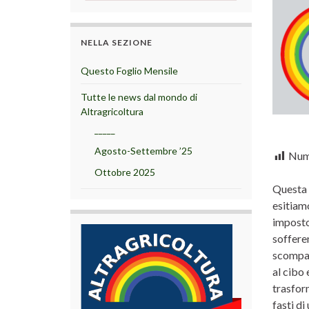
NELLA SEZIONE
Questo Foglio Mensile
Tutte le news dal mondo di
Altragricoltura
_____
Agosto-Settembre ’25
Nume
Ottobre 2025
Questa 
esitiamo
imposto
soffere
scompari
al cibo 
trasfor
fasti di