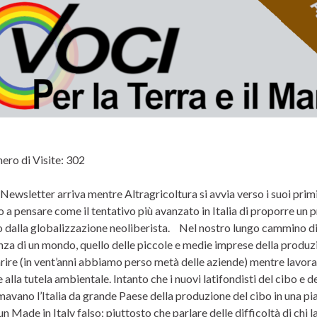
ro di Visite:
302
Newsletter arriva mentre Altragricoltura si avvia verso i suoi pri
 a pensare come il tentativo più avanzato in Italia di proporre un p
 dalla globalizzazione neoliberista. Nel nostro lungo cammino d
nza di un mondo, quello delle piccole e medie imprese della produz
re (in vent’anni abbiamo perso metà delle aziende) mentre lavorator
e alla tutela ambientale. Intanto che i nuovi latifondisti del cibo e
mavano l’Italia da grande Paese della produzione del cibo in una p
 un Made in Italy falso; piuttosto che parlare delle difficoltà di chi 