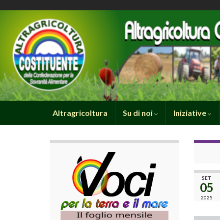
Altragricoltura
Su di noi
Iniziative
SET
05
2025