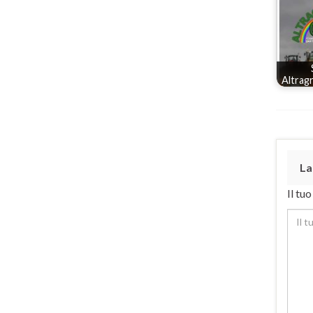
Altrag
La
Il tu