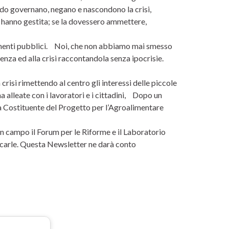
ndo governano, negano e nascondono la crisi,
 hanno gestita; se la dovessero ammettere,
ziamenti pubblici. Noi, che non abbiamo mai smesso
renza ed alla crisi raccontandola senza ipocrisie.
risi rimettendo al centro gli interessi delle piccole
a alleate con i lavoratori e i cittadini, Dopo un
la Costituente del Progetto per l’Agroalimentare
n campo il Forum per le Riforme e il Laboratorio
icarle. Questa Newsletter ne darà conto