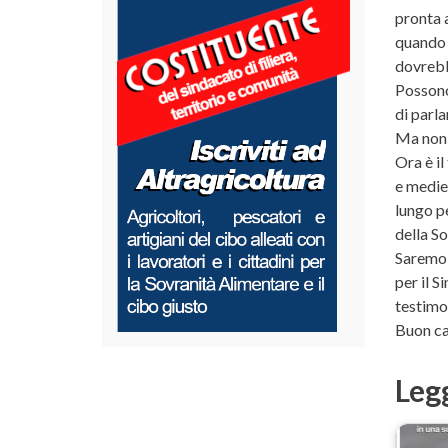
pronta 
quando 
dovrebb
Possono
di parla
Ma non 
Ora è il
e medie 
lungo pe
della S
Saremo 
per il 
testimo
Buon cam
Leg