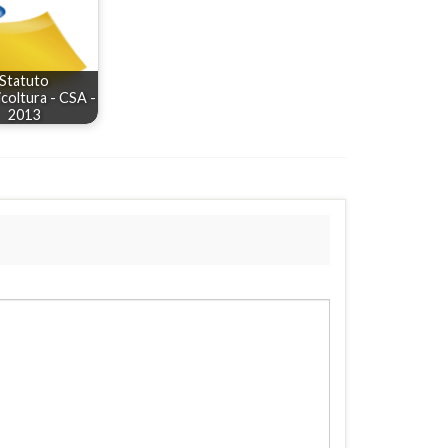
Statuto
icoltura - CSA -
2013