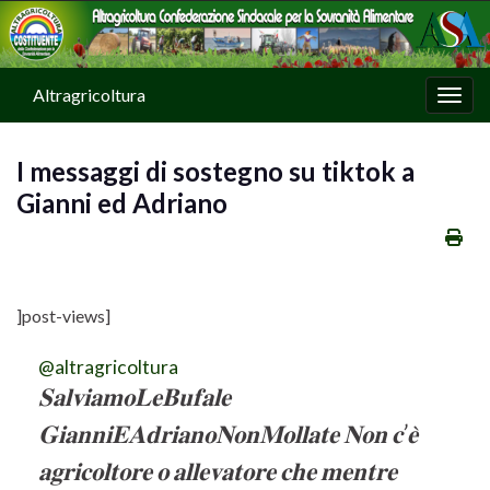
Altragricoltura
Attiv
I messaggi di sostegno su tiktok a
Gianni ed Adriano
]post-views]
@altragricoltura
𝐒𝐚𝐥𝐯𝐢𝐚𝐦𝐨𝐋𝐞𝐁𝐮𝐟𝐚𝐥𝐞
𝐆𝐢𝐚𝐧𝐧𝐢𝐄𝐀𝐝𝐫𝐢𝐚𝐧𝐨𝐍𝐨𝐧𝐌𝐨𝐥𝐥𝐚𝐭𝐞 𝐍𝐨𝐧 𝐜’𝐞̀
𝐚𝐠𝐫𝐢𝐜𝐨𝐥𝐭𝐨𝐫𝐞 𝐨 𝐚𝐥𝐥𝐞𝐯𝐚𝐭𝐨𝐫𝐞 𝐜𝐡𝐞 𝐦𝐞𝐧𝐭𝐫𝐞