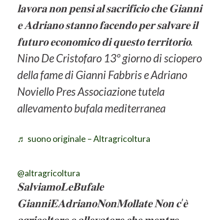
𝐥𝐚𝐯𝐨𝐫𝐚 𝐧𝐨𝐧 𝐩𝐞𝐧𝐬𝐢 𝐚𝐥 𝐬𝐚𝐜𝐫𝐢𝐟𝐢𝐜𝐢𝐨 𝐜𝐡𝐞 𝐆𝐢𝐚𝐧𝐧𝐢
𝐞 𝐀𝐝𝐫𝐢𝐚𝐧𝐨 𝐬𝐭𝐚𝐧𝐧𝐨 𝐟𝐚𝐜𝐞𝐧𝐝𝐨 𝐩𝐞𝐫 𝐬𝐚𝐥𝐯𝐚𝐫𝐞 𝐢𝐥
𝐟𝐮𝐭𝐮𝐫𝐨 𝐞𝐜𝐨𝐧𝐨𝐦𝐢𝐜𝐨 𝐝𝐢 𝐪𝐮𝐞𝐬𝐭𝐨 𝐭𝐞𝐫𝐫𝐢𝐭𝐨𝐫𝐢𝐨.
Nino De Cristofaro 13º giorno di sciopero
della fame di Gianni Fabbris e Adriano
Noviello Pres Associazione tutela
allevamento bufala mediterranea
♬ suono originale – Altragricoltura
@altragricoltura
𝐒𝐚𝐥𝐯𝐢𝐚𝐦𝐨𝐋𝐞𝐁𝐮𝐟𝐚𝐥𝐞
𝐆𝐢𝐚𝐧𝐧𝐢𝐄𝐀𝐝𝐫𝐢𝐚𝐧𝐨𝐍𝐨𝐧𝐌𝐨𝐥𝐥𝐚𝐭𝐞 𝐍𝐨𝐧 𝐜’𝐞̀
𝐚𝐠𝐫𝐢𝐜𝐨𝐥𝐭𝐨𝐫𝐞 𝐨 𝐚𝐥𝐥𝐞𝐯𝐚𝐭𝐨𝐫𝐞 𝐜𝐡𝐞 𝐦𝐞𝐧𝐭𝐫𝐞