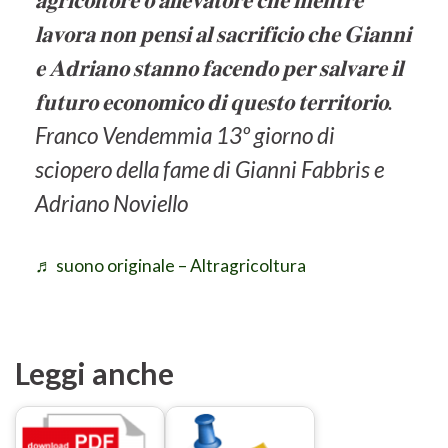
𝐥𝐚𝐯𝐨𝐫𝐚 𝐧𝐨𝐧 𝐩𝐞𝐧𝐬𝐢 𝐚𝐥 𝐬𝐚𝐜𝐫𝐢𝐟𝐢𝐜𝐢𝐨 𝐜𝐡𝐞 𝐆𝐢𝐚𝐧𝐧𝐢
𝐞 𝐀𝐝𝐫𝐢𝐚𝐧𝐨 𝐬𝐭𝐚𝐧𝐧𝐨 𝐟𝐚𝐜𝐞𝐧𝐝𝐨 𝐩𝐞𝐫 𝐬𝐚𝐥𝐯𝐚𝐫𝐞 𝐢𝐥
𝐟𝐮𝐭𝐮𝐫𝐨 𝐞𝐜𝐨𝐧𝐨𝐦𝐢𝐜𝐨 𝐝𝐢 𝐪𝐮𝐞𝐬𝐭𝐨 𝐭𝐞𝐫𝐫𝐢𝐭𝐨𝐫𝐢𝐨.
Franco Vendemmia 13º giorno di
sciopero della fame di Gianni Fabbris e
Adriano Noviello
♬ suono originale – Altragricoltura
Leggi anche