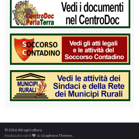
© 2026 Altragricoltura.
Realizzato con il
da
Graphene Themes
.