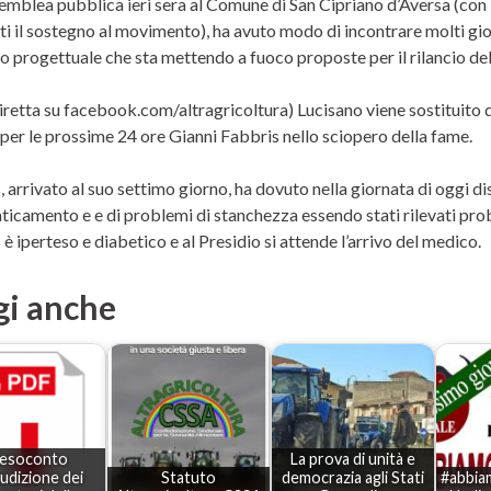
semblea pubblica ieri sera al Comune di San Cipriano d’Aversa (con
i il sostegno al movimento), ha avuto modo di incontrare molti giov
 progettuale che sta mettendo a fuoco proposte per il rilancio della
iretta su facebook.com/altragricoltura) Lucisano viene sostituito d
 per le prossime 24 ore Gianni Fabbris nello sciopero della fame.
 arrivato al suo settimo giorno, ha dovuto nella giornata di oggi di
aticamento e e di problemi di stanchezza essendo stati rilevati pro
è iperteso e diabetico e al Presidio si attende l’arrivo del medico.
gi anche
 resoconto
La prova di unità e
audizione dei
Statuto
democrazia agli Stati
#abbia