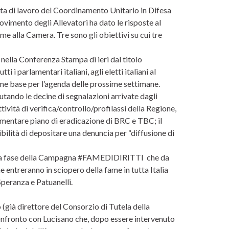
ata di lavoro del Coordinamento Unitario in Difesa
ovimento degli Allevatori ha dato le risposte al
me alla Camera. Tre sono gli obiettivi su cui tre
 nella Conferenza Stampa di ieri dal titolo
parlamentari italiani, agli eletti italiani al
me base per l’agenda delle prossime settimane.
ndo le decine di segnalazioni arrivate dagli
ttività di verifica/controllo/profilassi della Regione,
llimentare piano di eradicazione di BRC e TBC; il
ilità di depositare una denuncia per “diffusione di
nuova fase della Campagna #FAMEDIDIRITTI che da
 entreranno in sciopero della fame in tutta Italia
peranza e Patuanelli.
 (già direttore del Consorzio di Tutela della
confronto con Lucisano che, dopo essere intervenuto