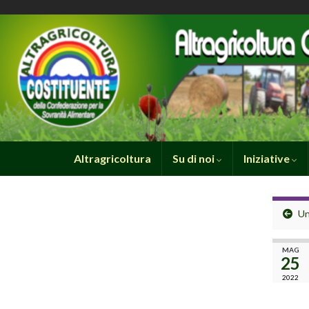
Altragricoltura
Su di noi
Iniziative
Un
MAG
25
2022