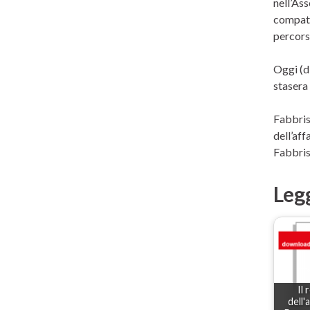
nell’As
compatt
percorso
Oggi (d
stasera
Fabbris,
dell’aff
Fabbris 
Leg
Il
dell'