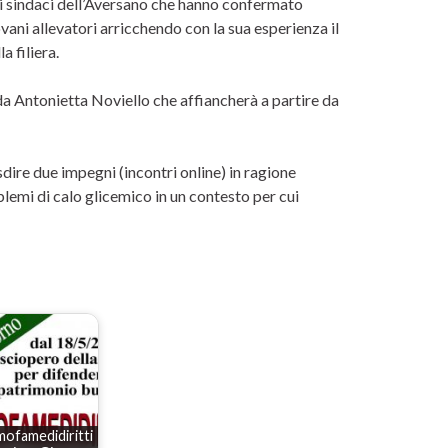
 i sindaci dell’Aversano che hanno confermato
ani allevatori arricchendo con la sua esperienza il
 filiera.
a Antonietta Noviello che affiancherà a partire da
sdire due impegni (incontri online) in ragione
blemi di calo glicemico in un contesto per cui
mofamedidiritti