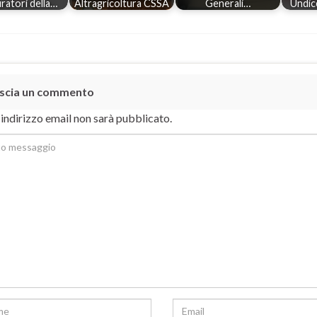
ratori della…
Altragricoltura CSSA
Generali…
Undic
scia un commento
o indirizzo email non sarà pubblicato.