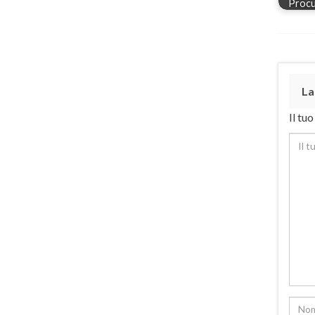
Procu
La
Il tu