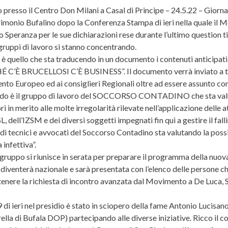
o presso il Centro Don Milani a Casal di Principe – 24.5.22 – Giorn
rimonio Bufalino dopo la Conferenza Stampa di ieri nella quale il M
 Speranza per le sue dichiarazioni rese durante l’ultimo question ti
gruppi di lavoro si stanno concentrando.
 è quello che sta traducendo in un documento i contenuti anticipati
C’È BRUCELLOSI C’È BUSINESS”. Il documento verrà inviato a tutti i 
nto Europeo ed ai consiglieri Regionali oltre ad essere assunto co
ndo è il gruppo di lavoro del SOCCORSO CONTADINO che sta valuta
ri in merito alle molte irregolarità rilevate nell’applicazione delle a
L, dell’IZSM e dei diversi soggetti impegnati fin qui a gestire il fa
i tecnici e avvocati del Soccorso Contadino sta valutando la possib
 infettiva”.
o gruppo si riunisce in serata per preparare il programma della 
iventerà nazionale e sarà presentata con l’elenco delle persone che
tenere la richiesta di incontro avanzata dal Movimento a De Luca, S
 di ieri nel presidio è stato in sciopero della fame Antonio Lucisano
lla di Bufala DOP) partecipando alle diverse iniziative. Ricco il 