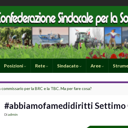
Posizioni
Rete
Sindacato
Aree
Strume
 commissario per la BRC e la TBC. Ma per fare cosa?
#abbiamofamedidiritti Settimo
Di
admin