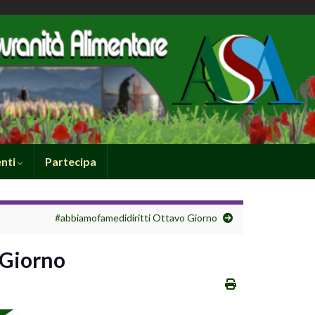
nti
Partecipa
#abbiamofamedidiritti Ottavo Giorno
 Giorno