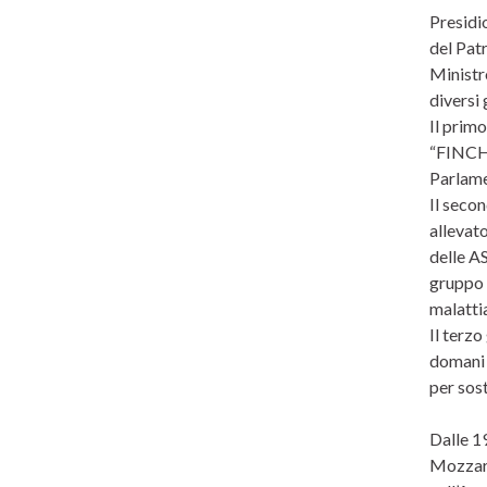
Presidi
del Pat
Ministro
diversi 
Il primo
“FINCHÉ 
Parlame
Il seco
allevato
delle AS
gruppo d
malattia
Il terz
domani d
per sos
Dalle 19
Mozzare