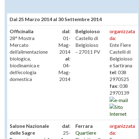
Dal 25 Marzo 2014 al 30 Settembre 2014
Officinalia
dal
:
Belgioioso
organizzata
28° Mostra
01-
Castello di
da:
Mercato
Mag-
Belgioioso
Ente Fiere
dell’alimentazione
2014
– 27011 PV
Castelli di
biologica,
al
:
Belgioioso
biodinamica e
04-
e Sartirana
dell’ecologia
Mag-
tel
: 038
domestica
2014
2970525
fax
: 038
2970139
Salone Nazionale
dal
:
Ferrara
organizzata
delle Sagre
25-
Quartiere
da: