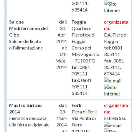
305111,
635414
Salone
dal
:
Foggia
organizzata
Mediterraneo del
30-
Quartiere
da:
Cibo
Apr-
Fieristico di
E.A. Fiere di
Salone dedicato
2014
Foggia
Foggia
all’alimentazione
al
:
Corso del
tel
: 0881
04-
Mezzogiorno
305111
Mag-
– 71100 FG
fax
: 0881
2014
tel:
0881
305111,
305111
635414
fax:
0881
305111,
635414
Mastro Birraio
dal
:
Forlì
organizzata
2014
28-
Fiera di Forlì
da:
Fieristica dedicata
Mar-
Via Punta di
Estrela Sas
alla birra artigianale
2014
Ferro –
al
:
47100 FC