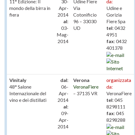
11° Edizione: Il
30-
Udine Fiere
da:
mondo della birra in
Apr-
Via
Udine e
fiera
2014
Cotonificio
Gorizia
al
:
96 – 33030
Fiere Spa
03-
UD
tel
: 0432
Mag-
4951
2014
fax
: 0432
401378
Vinitaly
dal
:
Verona
organizzata
48° Salone
06-
VeronaFiere
da:
Internazionale del
Apr-
– 37135 VR
VeronaFiere
vino e dei distillati
2014
tel
: 045
al
:
8298111
09-
fax
: 045
Apr-
8298288
2014