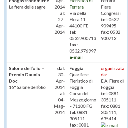
Enogastronomiche
Apr-
Fieristico di
Ferrara
La fiera delle sagre
2014
Ferrara
Fiere
al
:
Via della
Congressi
27-
Fiera 11 –
tel
: 0532
Apr-
44100 FE
909495
2014
tel:
fax
: 0532
0532.900713
900713
fax:
0532.976997
e-mail
Salone dell’olio –
dal
:
Foggia
organizzata
Premio Daunia
30-
Quartiere
da:
Doc
Apr-
Fieristico di
E.A. Fiere di
16° Salone dell’olio
2014
Foggia
Foggia
al
:
Corso del
tel
: 0881
04-
Mezzogiorno
305111
Mag-
– 71100 FG
fax
: 0881
2014
tel:
0881
305111,
305111
635414
fax:
0881