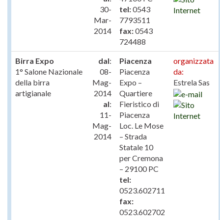
30-
tel:
0543
Mar-
7793511
2014
fax:
0543
724488
Birra Expo
dal
:
Piacenza
organizzata
1° Salone Nazionale
08-
Piacenza
da:
della birra
Mag-
Expo –
Estrela Sas
artigianale
2014
Quartiere
al
:
Fieristico di
11-
Piacenza
Mag-
Loc. Le Mose
2014
– Strada
Statale 10
per Cremona
– 29100 PC
tel:
0523.602711
fax:
0523.602702