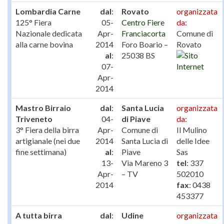
Lombardia Carne
dal
:
Rovato
organizzata
125° Fiera
05-
Centro Fiere
da:
Nazionale dedicata
Apr-
Franciacorta
Comune di
alla carne bovina
2014
Foro Boario –
Rovato
al
:
25038 BS
07-
Apr-
2014
Mastro Birraio
dal
:
Santa Lucia
organizzata
Triveneto
04-
di Piave
da:
3° Fiera della birra
Apr-
Comune di
Il Mulino
artigianale (nei due
2014
Santa Lucia di
delle Idee
fine settimana)
al
:
Piave
Sas
13-
Via Mareno 3
tel
: 337
Apr-
– TV
502010
2014
fax
: 0438
453377
A tutta birra
dal
:
Udine
organizzata