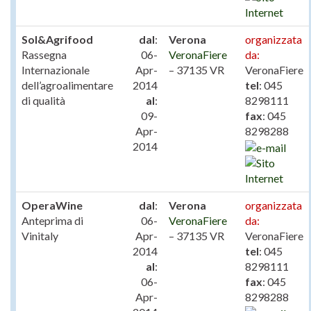
Sol&Agrifood
dal
:
Verona
organizzata
Rassegna
06-
VeronaFiere
da:
Internazionale
Apr-
– 37135 VR
VeronaFiere
dell’agroalimentare
2014
tel
: 045
di qualità
al
:
8298111
09-
fax
: 045
Apr-
8298288
2014
OperaWine
dal
:
Verona
organizzata
Anteprima di
06-
VeronaFiere
da:
Vinitaly
Apr-
– 37135 VR
VeronaFiere
2014
tel
: 045
al
:
8298111
06-
fax
: 045
Apr-
8298288