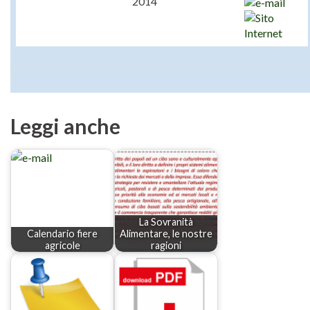
2014
Leggi anche
La Sovranità
Calendario fiere
Alimentare, le nostre
agricole
ragioni