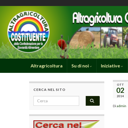
Altragricoltura
Su di noi
Iniziative
OTT
02
CERCA NEL SITO
2014
Search for:
Di
admin