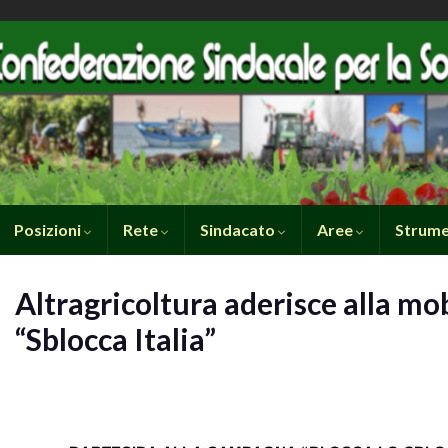
Posizioni
Rete
Sindacato
Aree
Strume
Altragricoltura aderisce alla mo
“Sblocca Italia”