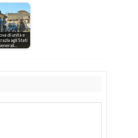
ova di unità e
azia agli Stati
enerali…