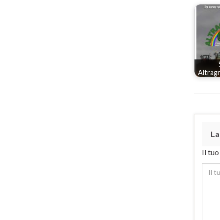
Altrag
La
Il tu