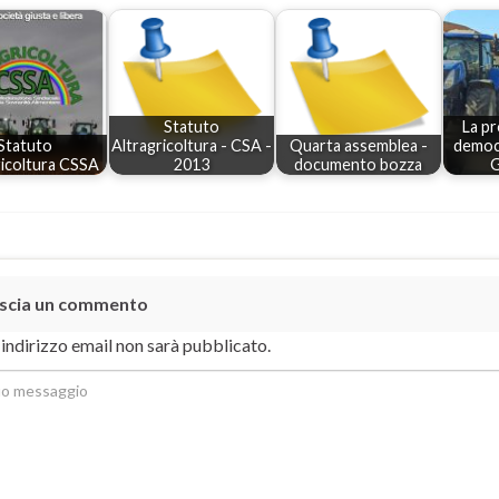
Statuto
La pr
Statuto
Altragricoltura - CSA -
Quarta assemblea -
democr
ricoltura CSSA
2013
documento bozza
G
scia un commento
o indirizzo email non sarà pubblicato.