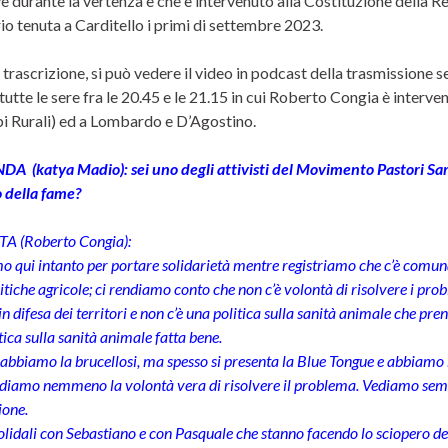
ve durante la vertenza e che è intervenuto alla Costituzione della 
io tenuta a Carditello i primi di settembre 2023.
 trascrizione, si può vedere il video in podcast della trasmissione 
tutte le sere fra le 20.45 e le 21.15 in cui Roberto Congia è interv
i Rurali) ed a Lombardo e D’Agostino.
(katya Madio): sei uno degli attivisti del Movimento Pastori Sardi. 
o della fame?
A (Roberto Congia):
o qui intanto per portare solidarietà mentre registriamo che c’è comunque
litiche agricole; ci rendiamo conto che non c’è volontà di risolvere i pr
 in difesa dei territori e non c’è una politica sulla sanità animale che pr
tica sulla sanità animale fatta bene.
abbiamo la brucellosi, ma spesso si presenta la Blue Tongue e abbiamo 
diamo nemmeno la volontà vera di risolvere il problema. Vediamo sempr
ione.
lidali con Sebastiano e con Pasquale che stanno facendo lo sciopero del