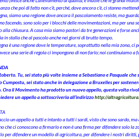
nto finisce anche L’allevamento di qualità; è inutile che le grandi mul
nza che poi di fatto non c’è, perché, dove ancora c’è, ci stanno mettendo
gna, siamo una regione dove ancora il pascolamento resiste, ma guarda te
no facendo, sono solo per i blocchi delle movimentazioni, ma per una se
 alla chiusura. A casa mia siamo pastori da tre generazioni e forse anche
ia in stalla che al pascolo anche nei giorni di brutto tempo.
gna è una regione dove le temperature, soprattutto nella mia zona, ci p
invece una serie di regola ci impongono di non farlo; noi continuiamo a f
NDA
oberto. Tu, sei stato più volte insieme a Sebastiano e Pasquale che 
 Cumpostu, sei stato anche in delegazione a Bruxelles per sostenere
 Ora il Movimento ha prodotto un nuovo appello, questa volta rivolto
iedere un appello a sottoscriverla all’indirizzo
http://altragricoltur
TA
ccio un appello a tutti e intanto a tutti i sardi, visto che sono sardo, ma a
no che ci conoscono a firmarlo e non è una firma per difendere solo la zo
o per difendere un modello di agricoltura, per difendere i nostri diritti, 