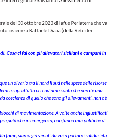
Rete Interregionale Salviamo l’Allevamento di
serale del 30 ottobre 2023 di Iafue Perlaterra che va
enuto insieme a Raffaele Diana (della Rete dei
Cosa ci fai con gli allevatori siciliani e campani in
 un divario tra il nord il sud nelle spese delle risorse
oblemi e soprattutto ci rendiamo conto che non c’è una
enda coscienza di quello che sono gli allevamenti, non c’è
blocchi di movimentazione. A volte anche ingiustificati
e politiche in emergenza, non fanno mai politiche di
la fame; siamo già venuti da voi a portarvi solidarietà