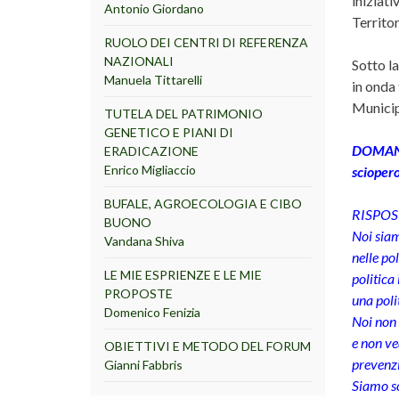
iniziati
Antonio Giordano
Territor
RUOLO DEI CENTRI DI REFERENZA
NAZIONALI
Sotto la
Manuela Tittarelli
in onda 
Municip
TUTELA DEL PATRIMONIO
GENETICO E PIANI DI
DOMANDA 
ERADICAZIONE
Enrico Migliaccio
scioper
BUFALE, AGROECOLOGIA E CIBO
RISPOST
BUONO
Noi siam
Vandana Shiva
nelle po
LE MIE ESPRIENZE E LE MIE
politica
PROPOSTE
una poli
Domenico Fenizia
Noi non 
e non ve
OBIETTIVI E METODO DEL FORUM
prevenz
Gianni Fabbris
Siamo so