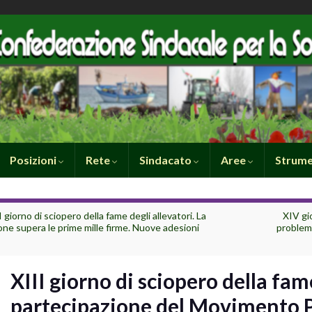
Posizioni
Rete
Sindacato
Aree
Strume
I giorno di sciopero della fame degli allevatori. La
XIV gi
one supera le prime mille firme. Nuove adesioni
problemi
XIII giorno di sciopero della fame
partecipazione del Movimento Pa