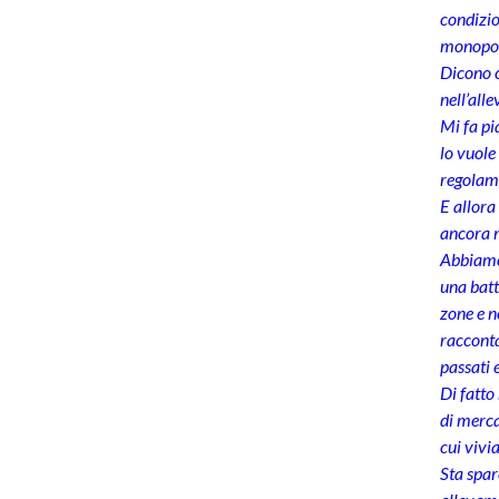
condizio
monopoli
Dicono ch
nell’all
Mi fa pi
lo vuole
regolame
E allora
ancora n
Abbiamo 
una batt
zone e no
racconta
passati 
Di fatto
di merca
cui vivi
Sta spar