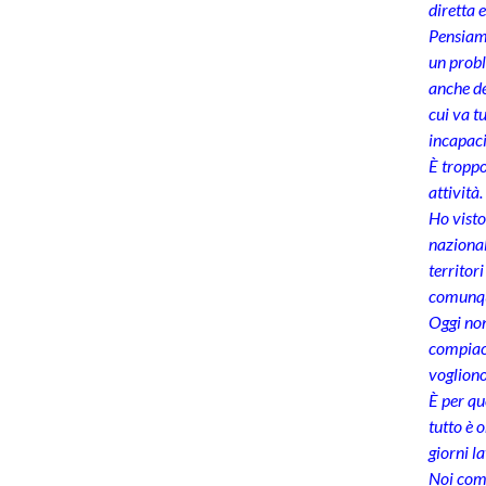
diretta 
Pensiamo
un probl
anche de
cui va t
incapaci
È troppo
attività.
Ho visto
nazional
territor
comunque
Oggi non
compiace
vogliono
È per qu
tutto è 
giorni l
Noi come