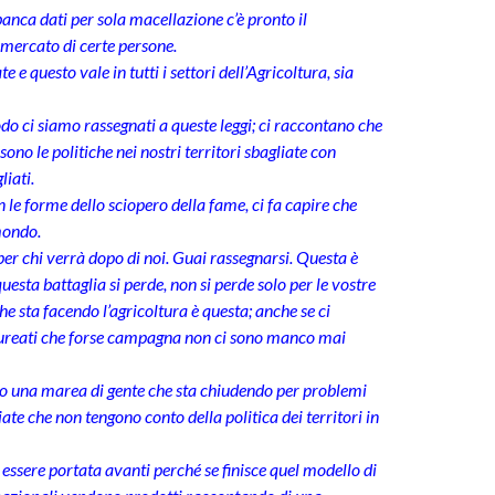
anca dati per sola macellazione c’è pronto il
 mercato di certe persone.
 e questo vale in tutti i settori dell’Agricoltura, sia
do ci siamo rassegnati a queste leggi; ci raccontano che
ono le politiche nei nostri territori sbagliate con
iati.
 le forme dello sciopero della fame, ci fa capire che
mondo.
per chi verrà dopo di noi.
Guai rassegnarsi. Questa è
uesta battaglia si perde, non si perde solo per le vostre
che sta facendo l’agricoltura è questa; anche se ci
laureati che forse campagna non ci sono manco mai
mo una marea di gente che sta chiudendo per problemi
te che non tengono conto della politica dei territori in
ssere portata avanti perché se finisce quel modello di