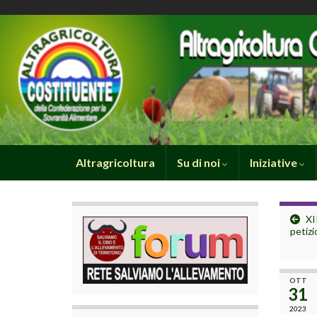
Altragricoltura
Su di noi
Iniziative
XI
petizi
OTT
31
2023