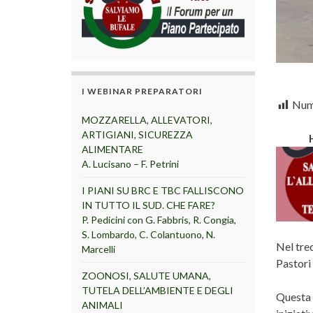
I WEBINAR PREPARATORI
Nume
MOZZARELLA, ALLEVATORI,
ARTIGIANI, SICUREZZA
ALIMENTARE
A. Lucisano – F. Petrini
I PIANI SU BRC E TBC FALLISCONO
IN TUTTO IL SUD. CHE FARE?
P. Pedicini con G. Fabbris, R. Congia,
S. Lombardo, C. Colantuono, N.
Nel tre
Marcelli
Pastori 
ZOONOSI, SALUTE UMANA,
TUTELA DELL’AMBIENTE E DEGLI
Questa l
ANIMALI