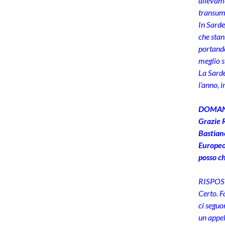
allevame
transuma
In Sarde
che stan
portando
meglio s
La Sarde
l’anno, 
DOMA
Grazie R
Bastiano
Europeo.
posso ch
RISPOS
Certo. Fa
ci seguo
un appell