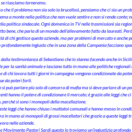
e se riusciamo torneremo.
 che il problema non sia solo la brucellosi, pensiamo che ci sia un pro
ema a monte nella politica che non vuole sentire e non si rende conto; no
lla politica sindacale. Ogni domenica in TV nelle trasmissioni sia region
utto bene, che parla di un mondo dell’allevamento fatto da laureati. Pe
tà di chi gestisce queste aziende, ma per problemi di mercato e anche pe
 profondamente ingiusto che in una zona della Campania facciano sparir
 dalla testimonianza di Sebastiano che lo stanno facendo anche in Sici
e per la sanità animale e lasciano tutto in mano alle politiche regionali e
i e di chi lavora tutti i giorni in campagna vengono condizionate da poter
 da poteri forti.
 si può parlare più solo di camorra di mafia ma si deve parlare di un pot
nti hanno il potere di condizionare il mercato; è grazie alle leggi che ci
, perché si sono i monopoli della macellazione.
este leggi che hanno chiuso i mattatoi comunali e hanno messo in condizio
ora in mano ai monopoli di grossi macellatori che grazie a queste leggi tra
avora nelle aziende.
 Movimento Pastori Sardi questo lo troviamo un’ingiustizia profonda e