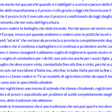
ne anche noi qua perché quando si è obbligati a scaricare pecore della b
o della macellazione e il prezzo crolla grazie a leggi che favoriscono il
e il prezzo lo fa il mercato ma il prezzo è condizionato da leggi sbagliate
evamento che nel resto dell’Agricoltura.
acere vedere la battaglia che state facendo. Perché spesso nel nostro mo
 l’Europa, invece poi quando andiamo a vedere sono le politiche locali e s
nti “ad arte” che variano da provincia a provincia completamente sbagl
 vedere che si continua a battagliare e si continua a protestare anche con
on ci siamo rassegnati e abbiamo voglia di migliorarlo questo nostro 
voglia di combattere per i diritti, non solo ma anche per i nostri figlie, 
aglia che deve essere vinta, combattuta fino alla fine e vinta, perché se q
n solo nel meridione d’Italia ma, alla fine, in tutta Italia perché la fine 
no e ci fanno vedere in TV un modello di agricoltura fatto da esperti 
e sono solo lo specchietto allodole.
 noi registriamo una marea di aziende che stanno chiudendo, registria
to e di prezzi e soprattutto per problemi di scelte completamente sbaglia
amo, delle tradizioni che abbiamo.
endo la transumanza che è una tradizione che non può sparire ma deve e