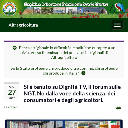
Altragricoltura
Attiv
Pesca artigianale in difficoltà: le politiche europee a un
bivio. Verso il seminario dei pescatori artigianali di
Altragricoltura
Se lo Stato protegge chi produce oltre confine, chi protegge
chi produce in Italia?
Si è tenuto su Dignità TV, il forum sulle
GIU
27
NGT. No dalla voce della scienza, dei
2026
consumatori e degli agricoltori.
Di
admin