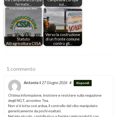
fermate…
sui…
Verso la costruzione
Statuto
di un fronte comune
Altragricoltura CSSA
contro gli…
1 commento
Antonio
il
27 Giugno 2026
#
Rispondi
Ottima informazione, insistere e resistere sulla negazione
degli NGT, acronimo Tea.
Non vi è lotta così ardua, il controllo del cibo manipolato
geneticamente da pochi esaltati.
Nel mio piccolo, contribuisco a fornire i miei prodotti con