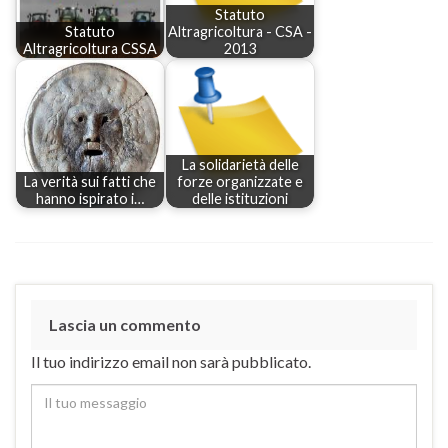
Statuto
Statuto
Altragricoltura - CSA -
Altragricoltura CSSA
2013
La solidarietà delle
La verità sui fatti che
forze organizzate e
hanno ispirato i…
delle istituzioni
Lascia un commento
Il tuo indirizzo email non sarà pubblicato.