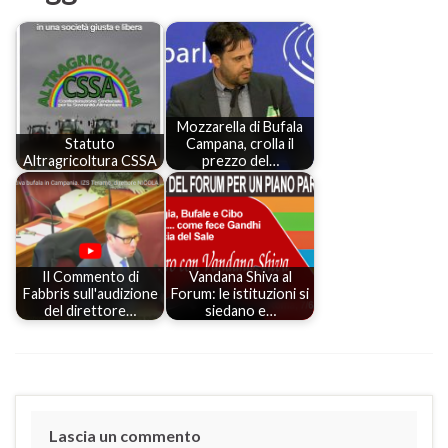
Mozzarella di Bufala
Statuto
Campana, crolla il
Altragricoltura CSSA
prezzo del…
Il Commento di
Vandana Shiva al
Fabbris sull'audizione
Forum: le istituzioni si
del direttore…
siedano e…
Lascia un commento