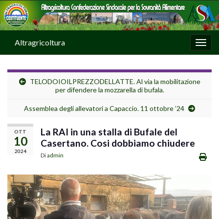
Altragricoltura
Attiv
TELODOIOILPREZZODELLATTE. Al via la mobilitazione
per difendere la mozzarella di bufala.
Assemblea degli allevatori a Capaccio. 11 ottobre ’24
La RAI in una stalla di Bufale del
OTT
10
Casertano. Cosi dobbiamo chiudere
2024
Di
admin