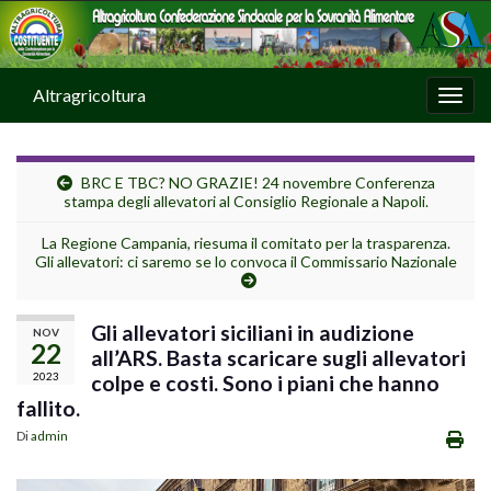
Altragricoltura
Attiv
BRC E TBC? NO GRAZIE! 24 novembre Conferenza
stampa degli allevatori al Consiglio Regionale a Napoli.
La Regione Campania, riesuma il comitato per la trasparenza.
Gli allevatori: ci saremo se lo convoca il Commissario Nazionale
Gli allevatori siciliani in audizione
NOV
22
all’ARS. Basta scaricare sugli allevatori
2023
colpe e costi. Sono i piani che hanno
fallito.
Di
admin