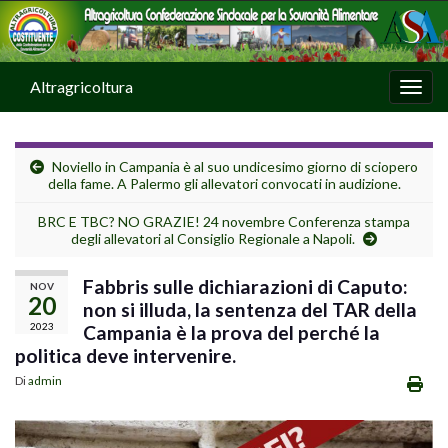
Altragricoltura
Attiv
Noviello in Campania è al suo undicesimo giorno di sciopero
della fame. A Palermo gli allevatori convocati in audizione.
BRC E TBC? NO GRAZIE! 24 novembre Conferenza stampa
degli allevatori al Consiglio Regionale a Napoli.
Fabbris sulle dichiarazioni di Caputo:
NOV
20
non si illuda, la sentenza del TAR della
2023
Campania è la prova del perché la
politica deve intervenire.
Di
admin