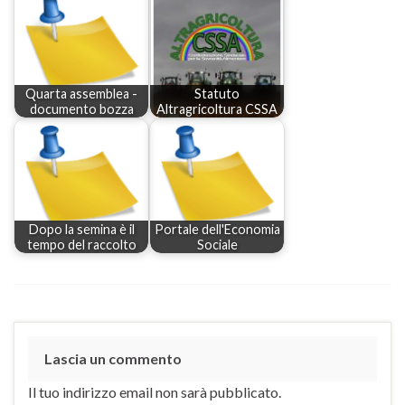
Quarta assemblea -
Statuto
documento bozza
Altragricoltura CSSA
Dopo la semina è il
Portale dell'Economia
tempo del raccolto
Sociale
Lascia un commento
Il tuo indirizzo email non sarà pubblicato.