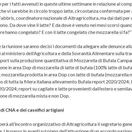
per i fatti avvenuti in queste ultime settimane in relazione al comp
che vi sarebbe in circolo troppo latte, circostanza confermata per 
Fabbris, coordinatore nazionale di Altragricoltura, ma dai dati per
no. Da dove vine il latte? E da dove è venuto nei mesi scorsi quand
re hanno congelato? E con il latte congelato che mozzarella si fa?”
la riunione saranno decisi i documenti da allegare alle denunce alla 
i al ministero dell’Agricoltura e della Sovranità Alimentare sulla tr
report sulla produzione quantitativa di Mozzarella di Bufala Campan
ne in area Dop di mozzarella di latte di bufala (100% latte di bufa
; mozzarella prodotta in area Dop con latte di bufala (mozzarella
 di tutta la filiera italiana allevamento Bufala report 2020/2024; 
0/2024; report su cagliate e latte provenienti dall’estero e semilavor
one di mozzarella mista e non Dop.
 di CNA e dei caseifici artigiani
perà all’incontro organizzativo di Altragricoltura il segretario 
 Un passo in avanti sul piano dell’attuazione di un accordo nazional