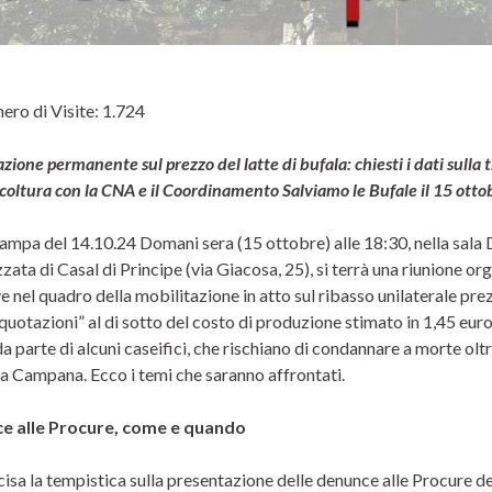
ro di Visite:
1.724
azione permanente sul prezzo del latte di bufala:
chiesti i dati sulla
coltura con la CNA e il Coordinamento Salviamo le Bufale il 15 ottob
ampa del 14.10.24 Domani sera (15 ottobre) alle 18:30, nella sala
ata di Casal di Principe (via Giacosa, 25), si terrà una riunione or
ve nel quadro della mobilitazione in atto sul ribasso unilaterale pre
quotazioni” al di sotto del costo di produzione stimato in 1,45 euro
da parte di alcuni caseifici, che rischiano di condannare a morte o
la Campana. Ecco i temi che saranno affrontati.
e alle Procure, come e quando
cisa la tempistica sulla presentazione delle denunce alle Procure d