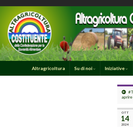
Altragricoltura
Su di noi
Iniziative
#T
aprire
OTT
14
2024