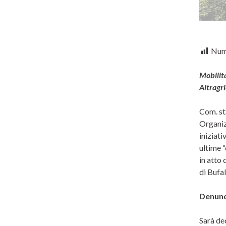
Nume
Mobilit
Altragri
Com. st
Organizz
iniziati
ultime “
in atto 
di Bufa
Denunc
Sarà de