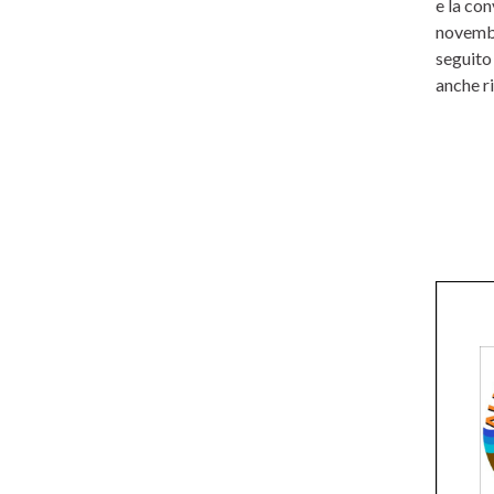
e la co
novembr
seguito 
anche r