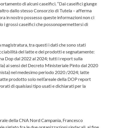
ortamento di alcuni caseifici. “Dai caseifici giunge
altro dallo stesso Consorzio di Tutela – afferma
 ora in nostro possesso queste informazioni non ci
o i grossi caseifici che possonopermettersi di
magistratura, tra questi i dati che sono stati
acciabilità del latte e dei prodotti e segnatamente:
a Dop dal 2022 al 2024; tutti i report sulla
la) ai sensi del Decreto Ministeriale Pinto dal 2020
 mista) nel medesimo periodo 2020 /2024; latte
latte prodotto solo nell’areale della DOP report
ati di qualsiasi tipo usati e dichiarati per la
generale della CNA Nord Campania, Francesco
e siglato fra le due organizzazioni sindacali, al fine