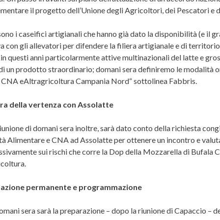
mentare il progetto dell’Unione degli Agricoltori, dei Pescatori e d
ono i caseifici artigianali che hanno già dato la disponibilità (e il 
va con gli allevatori per difendere la filiera artigianale e di territor
n questi anni particolarmente attive multinazionali del latte e gros
 di un prodotto straordinario; domani sera definiremo le modalità o
 CNA eAltragricoltura Campania Nord“ sottolinea Fabbris.
ra della vertenza con Assolatte
iunione di domani sera inoltre, sarà dato conto della richiesta con
à Alimentare e CNA ad Assolatte per ottenere un incontro e valutare
sivamente sui rischi che corre la Dop della Mozzarella di Bufala 
coltura.
tazione permanente e programmazione
domani sera sarà la preparazione – dopo la riunione di Capaccio – d