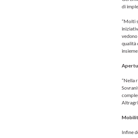
di imple
“Molti s
iniziati
vedono i
qualità
insieme
Apertu
“Nella r
Sovranit
comples
Altragri
Mobili
Infine 