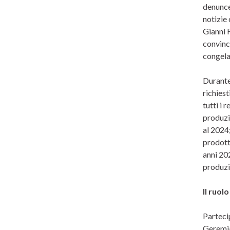
denunce 
notizie 
Gianni 
convinco
congela
Durante 
richiest
tutti i 
produzio
al 2024
prodotto
anni 202
produzi
Il ruolo
Parteci
Geremia.