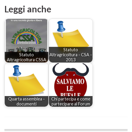
Leggi anche
Statuto
Statuto
Altragricoltura - CSA -
Altragricoltura CSSA
2013
Quarta assemblea -
Chi partecipa e come
documenti
partecipare al Forum