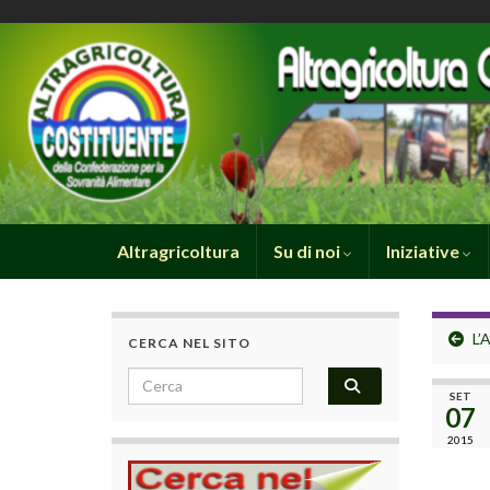
Altragricoltura
Su di noi
Iniziative
L’
CERCA NEL SITO
Search for:
SET
07
2015