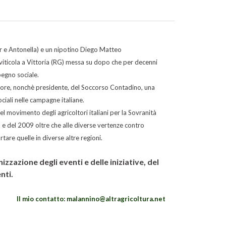
or e Antonella) e un nipotino Diego Matteo
viticola a Vittoria (RG) messa su dopo che per decenni
mpegno sociale.
tore, nonchè presidente, del Soccorso Contadino, una
sociali nelle campagne italiane.
 movimento degli agricoltori italiani per la Sovranità
 e del 2009 oltre che alle diverse vertenze contro
tare quelle in diverse altre regioni.
zzazione degli eventi e delle iniziative, del
nti.
Il mio contatto: malannino@altragricoltura.net