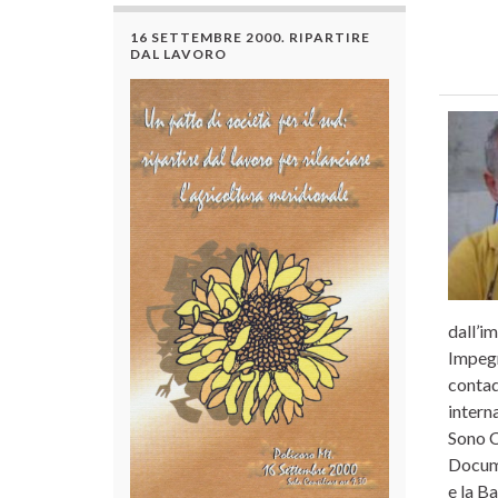
16 SETTEMBRE 2000. RIPARTIRE
DAL LAVORO
dall’i
Impegn
contad
interna
Sono C
Docume
e la B