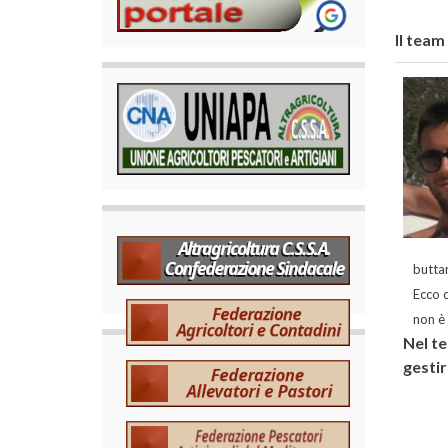
Il team
buttar
Ecco q
non è 
Nel te
gestir