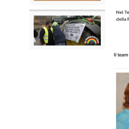
Nel Te
della 
I
l team