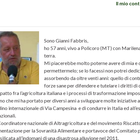
Il mio co
Sono Gianni Fabbris,
ho 57 anni, vivo a Policoro (MT) con Marilen
terra.
Mi piacerebbe molto poterne avere di mia e c
permettermelo; se lo facessi non potrei dedic
assorbendo da oltre venti anni: quello di cont
forze sane per difendere e tutelare i diritti di
mpatto fra l’agricoltura italiana e i processi di trasformazione impo
o che mi ha portato per diversi anni a sviluppare molte iniziative al
ino internazionale di Via Campesina e di condurre in Italia ed all’e
zionali.
oordinatore nazionale di Altragricoltura e del movimento Riscatto
ntazione per la Sovranità Alimentare e portavoce del Comitato per 
asilicata all’indomani di una disastrosa alluvione nel 2011.