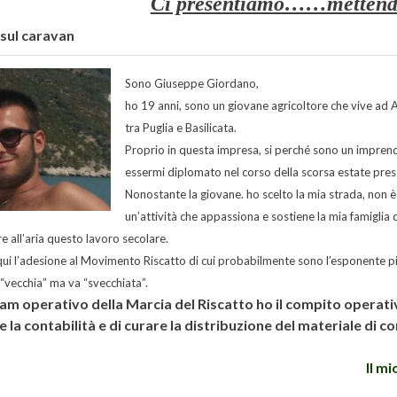
Ci presentiamo……mettendo
 sul caravan
Sono Giuseppe Giordano,
ho 19 anni, sono un giovane agricoltore che vive ad Al
tra Puglia e Basilicata.
Proprio in questa impresa, si perché sono un imprend
essermi diplomato nel corso della scorsa estate press
Nonostante la giovane. ho scelto la mia strada, non è
un’attività che appassiona e sostiene la mia famiglia
e all’aria questo lavoro secolare.
ui l’adesione al Movimento Riscatto di cui probabilmente sono l’esponente più
“vecchia” ma va “svecchiata”.
am operativo della Marcia del Riscatto ho il compito operativ
e la contabilità e di curare la distribuzione del materiale di 
Il m