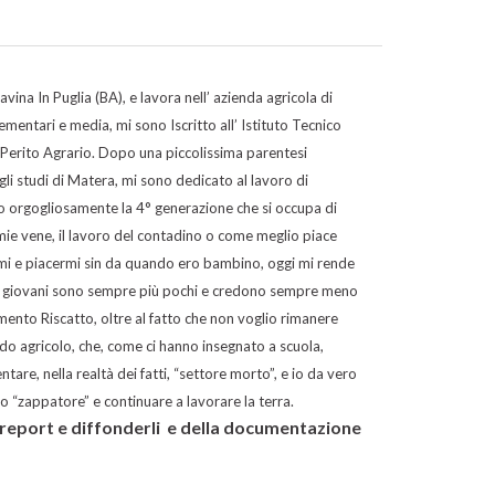
ina In Puglia (BA), e lavora nell’ azienda agricola di
mentari e media, mi sono Iscritto all’ Istituto Tecnico
Perito Agrario. Dopo una piccolissima parentesi
degli studi di Matera, mi sono dedicato al lavoro di
nto orgogliosamente la 4° generazione che si occupa di
e mie vene, il lavoro del contadino o come meglio piace
rmi e piacermi sin da quando ero bambino, oggi mi rende
 i giovani sono sempre più pochi e credono sempre meno
mento Riscatto, oltre al fatto che non voglio rimanere
do agricolo, che, come ci hanno insegnato a scuola,
re, nella realtà dei fatti, “settore morto”, e io da vero
lo “zappatore” e continuare a lavorare la terra.
i report e diffonderli e della documentazione