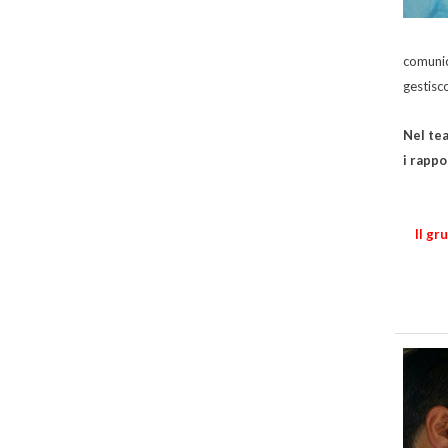
comunic
gestisco
Nel tea
i rappo
Il gr