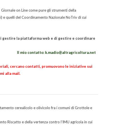
uo Giornale on Line come pure gli strumenti della
ni) e quelli del Coordinamento Nazionale NoTriv di cui
i gestire la piattaforma web e di gestire e coordinare
Il mio contatto: k.madio@altragricoltura.net
ali, cercano contatti, promuovono le iniziative sui
i alla mail.
tamento cerealicolo e olivicolo fra i comuni di Grottole e
nto Riscatto e della vertenza contro l’IMU agricola in cui