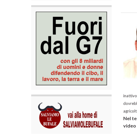
inattiv
dovrebb
agricolt
Nel te
video 