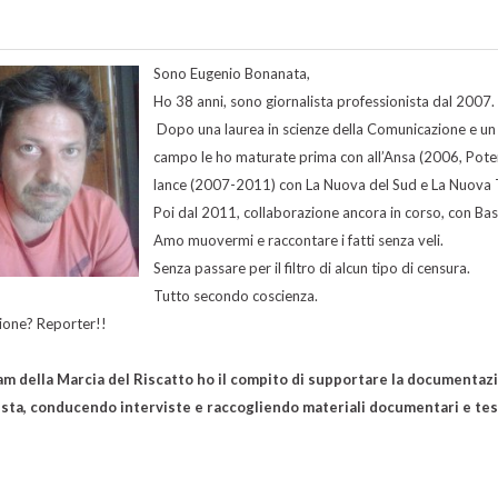
Sono Eugenio Bonanata,
Ho 38 anni, sono giornalista professionista dal 2007.
Dopo una laurea in scienze della Comunicazione e un ma
campo le ho maturate prima con all’Ansa (2006, Potenz
lance (2007-2011) con La Nuova del Sud e La Nuova 
Poi dal 2011, collaborazione ancora in corso, con Basil
Amo muovermi e raccontare i fatti senza veli.
Senza passare per il filtro di alcun tipo di censura.
Tutto secondo coscienza.
ione? Reporter!!
m della Marcia del Riscatto ho il compito di supportare la documentazi
iesta, conducendo interviste e raccogliendo materiali documentari e te