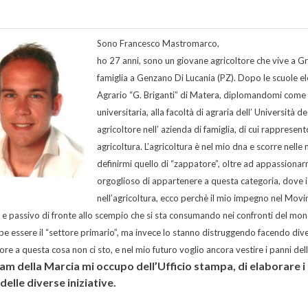
Sono Francesco Mastromarco,
ho 27 anni, sono un giovane agricoltore che vive a Grav
famiglia a Genzano Di Lucania (PZ). Dopo le scuole ele
Agrario “G. Briganti” di Matera, diplomandomi come 
universitaria, alla facoltà di agraria dell’ Università 
agricoltore nell’ azienda di famiglia, di cui rapprese
agricoltura. L’agricoltura è nel mio dna e scorre nell
definirmi quello di “zappatore”, oltre ad appassiona
orgoglioso di appartenere a questa categoria, dove
nell’agricoltura, ecco perchè il mio impegno nel Movi
o e passivo di fronte allo scempio che si sta consumando nei confronti del mon
e essere il “settore primario”, ma invece lo stanno distruggendo facendo diventa
ore a questa cosa non ci sto, e nel mio futuro voglio ancora vestire i panni del
am della Marcia mi occupo dell’Ufficio stampa, di elaborare 
delle diverse iniziative.