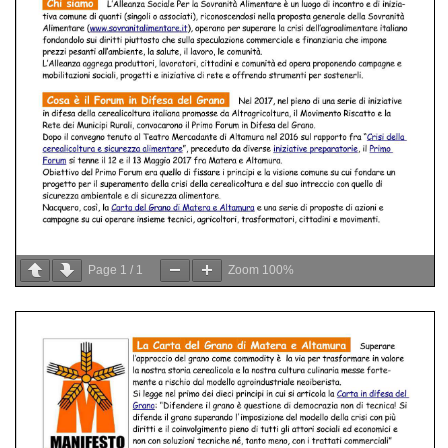
Page
1
/
1
Zoom
100%