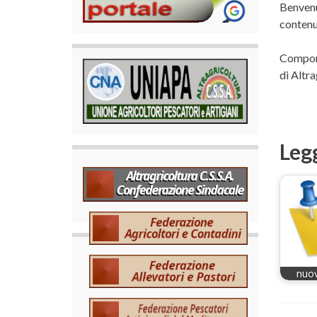
Benvenut
contenu
Compone
di Altra
Leg
nuov