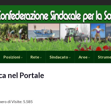
Posizioni
Rete
Sindacato
Aree
Strume
ca nel Portale
ro di Visite:
5.585