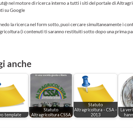
@ nel motore di ricerca interno a tutti i siti del portale di Altragri
ti su Google
do la ricerca nel form sotto, puoi cercare simultaneamente i conte
gricoltura (i contenuti ti saranno restituiti sotto dopo una prima par
gi anche
Statuto
Statuto
Altragricoltura - CSA -
La veri
o template
Altragricoltura CSSA
2013
hann