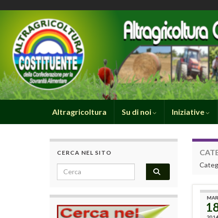
Altragricoltura
Su di noi
Iniziative
CAT
CERCA NEL SITO
Catego
Search for:
MA
1
201