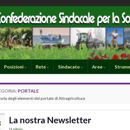
Posizioni
Rete
Sindacato
Aree
Strume
EGORIA:
PORTALE
ria degli elementi del portale di Altragricoltura
La nostra Newsletter
R
8
Di
admin
4