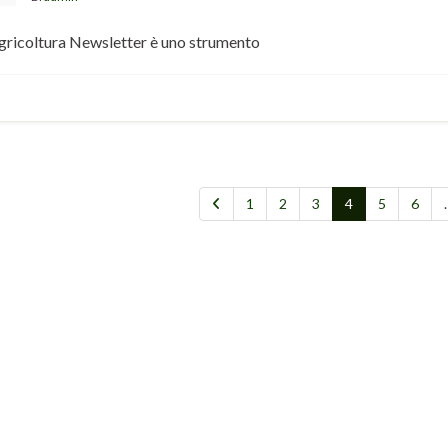
gricoltura Newsletter è uno strumento
1
2
3
4
5
6