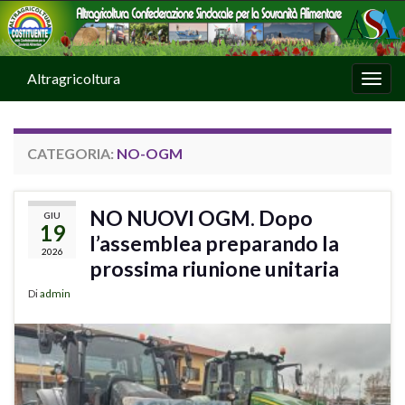
Altragricoltura
Attiv
CATEGORIA:
NO-OGM
NO NUOVI OGM. Dopo
GIU
19
l’assemblea preparando la
2026
prossima riunione unitaria
Di
admin