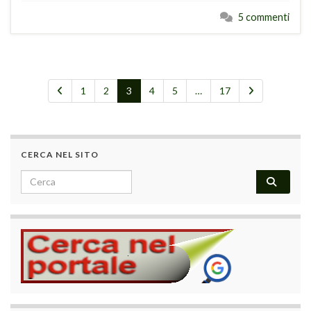
5 commenti
1
2
3
4
5
…
17
CERCA NEL SITO
Search for: