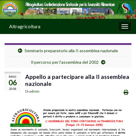
Altragricoltura
Attiv
Seminario preparatorio alla II assemblea nazionale
Il percorso per l’assemblea del 2002
Appello a partecipare alla II assemblea
MAG
06
nazionale
2018
Di
admin