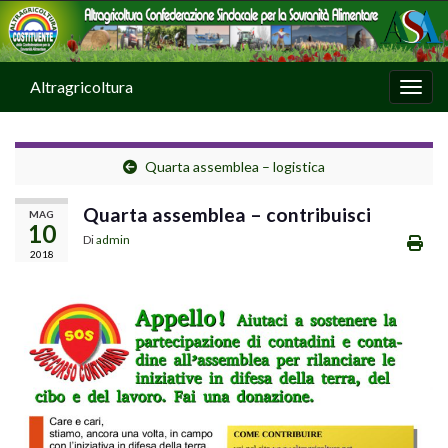
Altragricoltura
Attiv
Quarta assemblea – logistica
Quarta assemblea – contribuisci
MAG
10
Di
admin
2018