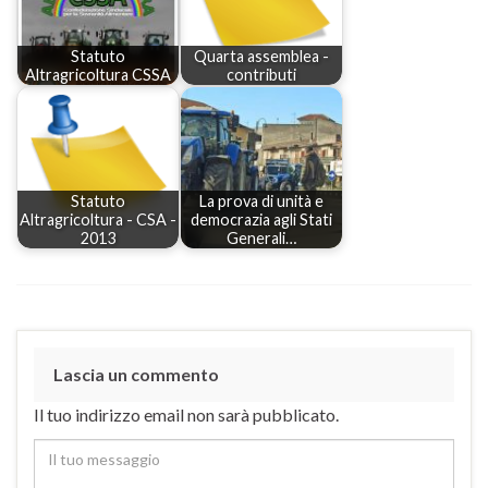
Statuto
Quarta assemblea -
Altragricoltura CSSA
contributi
Statuto
La prova di unità e
Altragricoltura - CSA -
democrazia agli Stati
2013
Generali…
Lascia un commento
Il tuo indirizzo email non sarà pubblicato.