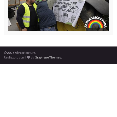
© 2026 Altragricoltura.
Realizzato con il
da
Graphene Themes
.