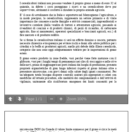
Page
1
/
1
Zoom
100%