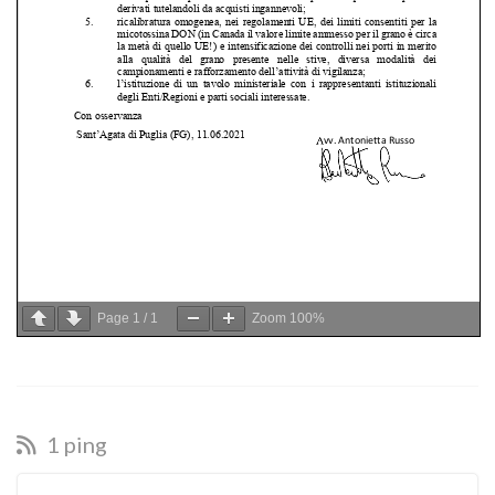
Page
1
/
1
Zoom
100%
1 ping