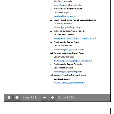
Page
1
/
1
Zoom
100%