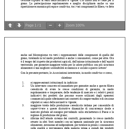
Page
1
/
1
Zoom
100%