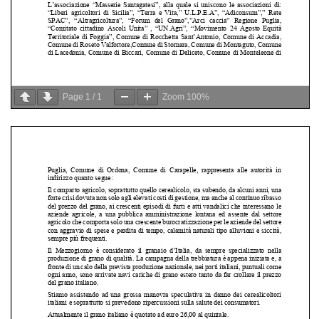
Page
1
/
1
Zoom
100%