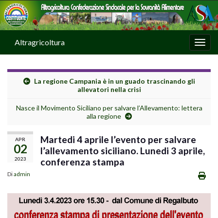
Altragricoltura
Attiv
La regione Campania è in un guado trascinando gli
allevatori nella crisi
Nasce il Movimento Siciliano per salvare l’Allevamento: lettera
alla regione
Martedi 4 aprile l’evento per salvare
APR
02
l’allevamento siciliano. Lunedi 3 aprile,
2023
conferenza stampa
Di
admin