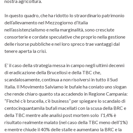
nostra agricoltura.
In questo quadro, che ha ridotto lo straordinario patrimonio
dell’allevamento nel Mezzogiorno d’Italia
nell’assistenzialismo e nella marginalità, sono cresciute
consorterie e cordate speculative che proprio nella gestione
delle risorse pubbliche e nel loro spreco trae vantaggi dal
tenere aperta la crisi.
E’ il caso della strategia messa in campo negli ultimi decenni
di eradicazione della Brucellosi e della TBC che,
scandalosamente, continua a non risolversi in tutto il Sud
Italia. Il Movimento Salviamo le bufale ha coniato uno slogan
che rende chiaro quanto sta accadendo in Regione Campania:
“Finché c’è brucella, c’è business” per spiegare lo scandalo di
centocinquantamila bufali macellati con la scusa della BRC e
della TBC mentre alle analisi post mortem solo l’1,4% è
risultato realmente malato (nel caso della TBC meno dell’1%)
e mentre chiude il 40% delle stalle e aumentano la BRC e la