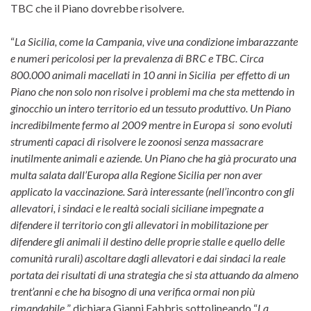
TBC che il Piano dovrebbe risolvere.
“
La Sicilia, come la Campania, vive una condizione imbarazzante
e numeri pericolosi per la prevalenza di BRC e TBC. Circa
800.000 animali macellati in 10 anni in Sicilia per effetto di un
Piano che non solo non risolve i problemi ma che sta mettendo in
ginocchio un intero territorio ed un tessuto produttivo. Un Piano
incredibilmente fermo al 2009 mentre in Europa si sono evoluti
strumenti capaci di risolvere le zoonosi senza massacrare
inutilmente animali e aziende. Un Piano che ha già procurato una
multa salata dall’Europa alla Regione Sicilia per non aver
applicato la vaccinazione. Sarà interessante (nell’incontro con gli
allevatori, i sindaci e le realtà sociali siciliane impegnate a
difendere il territorio con gli allevatori in mobilitazione per
difendere gli animali il destino delle proprie stalle e quello delle
comunità rurali) ascoltare dagli allevatori e dai sindaci la reale
portata dei risultati di una strategia che si sta attuando da almeno
trent’anni e che ha bisogno di una verifica ormai non più
rimandabile.
” dichiara Gianni Fabbris sottolineando “
La