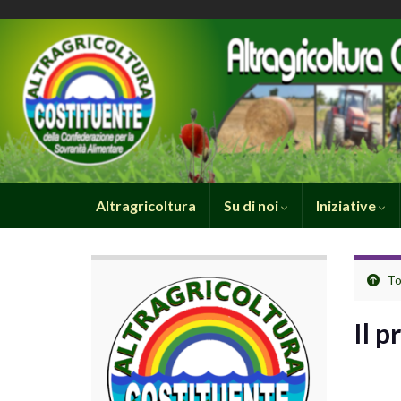
Altragricoltura
Su di noi
Iniziative
To
Il p