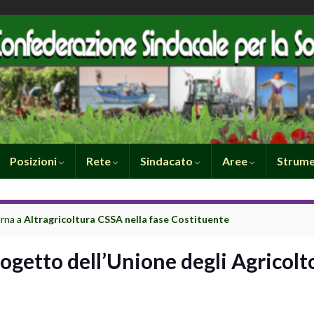
Posizioni
Rete
Sindacato
Aree
Strume
rna a
Altragricoltura CSSA nella fase Costituente
rogetto dell’Unione degli Agricolto