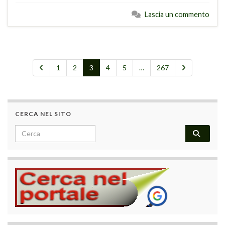
Lascia un commento
1
2
3
4
5
…
267
CERCA NEL SITO
Search for: