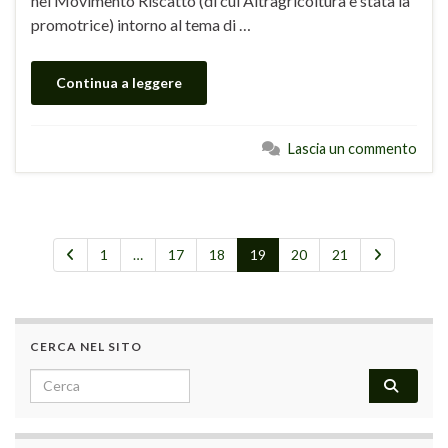
nel Movimento Riscatto (di cui Altragricoltura è stata la
promotrice) intorno al tema di …
Continua a leggere
Lascia un commento
1
…
17
18
19
20
21
CERCA NEL SITO
Search for: