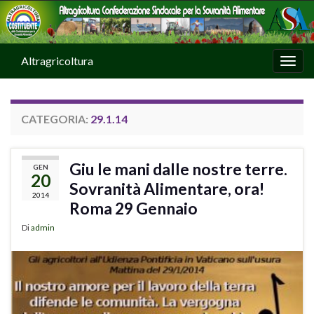
Altragricoltura
Attiv
CATEGORIA:
29.1.14
Giu le mani dalle nostre terre.
GEN
20
Sovranità Alimentare, ora!
2014
Roma 29 Gennaio
Di
admin