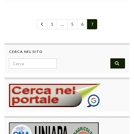
1
…
5
6
7
CERCA NEL SITO
Search for: