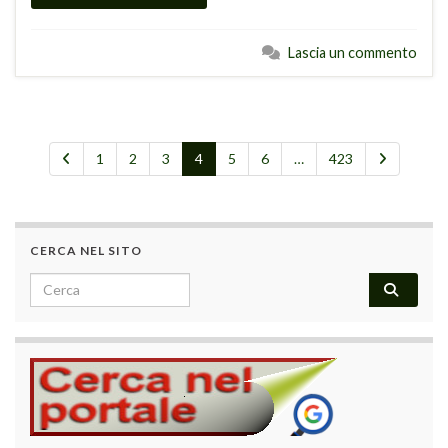
Lascia un commento
1
2
3
4
5
6
…
423
CERCA NEL SITO
Search for: