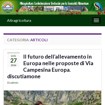
Altragricoltura
Attiv
CATEGORIA:
ARTICOLI
Il futuro dell’allevamento in
LUG
27
Europa nelle proposte di Via
2026
Campesina Europa.
discutiamone
Di
admin