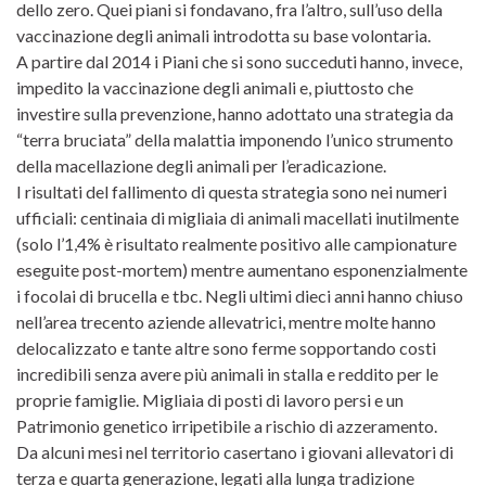
dello zero. Quei piani si fondavano, fra l’altro, sull’uso della
vaccinazione degli animali introdotta su base volontaria.
A partire dal 2014 i Piani che si sono succeduti hanno, invece,
impedito la vaccinazione degli animali e, piuttosto che
investire sulla prevenzione, hanno adottato una strategia da
“terra bruciata” della malattia imponendo l’unico strumento
della macellazione degli animali per l’eradicazione.
I risultati del fallimento di questa strategia sono nei numeri
ufficiali: centinaia di migliaia di animali macellati inutilmente
(solo l’1,4% è risultato realmente positivo alle campionature
eseguite post-mortem) mentre aumentano esponenzialmente
i focolai di brucella e tbc. Negli ultimi dieci anni hanno chiuso
nell’area trecento aziende allevatrici, mentre molte hanno
delocalizzato e tante altre sono ferme sopportando costi
incredibili senza avere più animali in stalla e reddito per le
proprie famiglie. Migliaia di posti di lavoro persi e un
Patrimonio genetico irripetibile a rischio di azzeramento.
Da alcuni mesi nel territorio casertano i giovani allevatori di
terza e quarta generazione, legati alla lunga tradizione