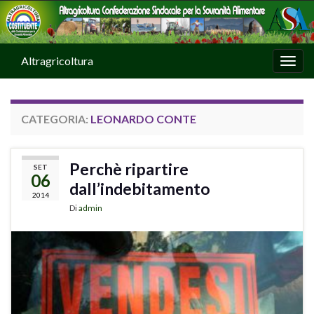
Altragricoltura
Attiv
CATEGORIA:
LEONARDO CONTE
Perchè ripartire
SET
06
dall’indebitamento
2014
Di
admin