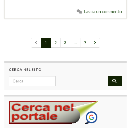
Lascia un commento
1
2
3
…
7
CERCA NEL SITO
Search for: